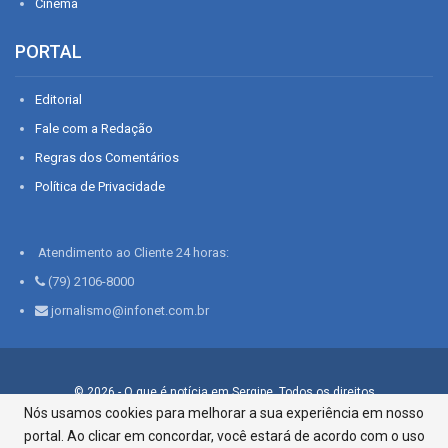
Cinema
PORTAL
Editorial
Fale com a Redação
Regras dos Comentários
Política de Privacidade
Atendimento ao Cliente 24 horas:
(79) 2106-8000
jornalismo@infonet.com.br
© 2026 - O que é notícia em Sergipe. Todos os direitos
reservados.
Nós usamos cookies para melhorar a sua experiência em nosso
portal. Ao clicar em concordar, você estará de acordo com o uso
Infonet - Rua Monsenhor Silveira 276, Bairro São José |