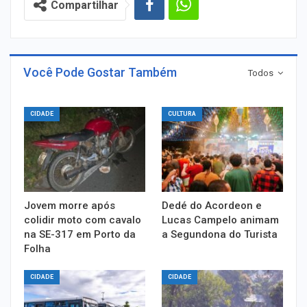
Compartilhar
Você Pode Gostar Também
Todos
CIDADE
CULTURA
Jovem morre após
Dedé do Acordeon e
colidir moto com cavalo
Lucas Campelo animam
na SE-317 em Porto da
a Segundona do Turista
Folha
CIDADE
CIDADE