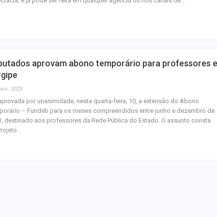
cracia, e já pode ser feita em qualquer agência ou nos canais de…
Mulher é agredid
companheiro é p
violência domést
putados aprovam abono temporário para professores 
Sergipe terá pos
rgipe
de chuva leve du
aio, 2023
fim de semana
aprovada por unanimidade, nesta quarta-feira, 10, a extensão do Abono
porário – Fundeb para os meses compreendidos entre junho e dezembro de
, destinado aos professores da Rede Pública do Estado. O assunto consta
Projeto…