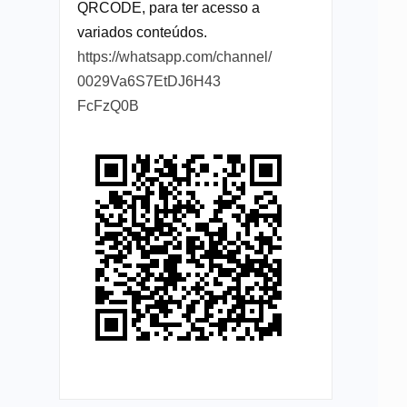
QRCODE, para ter acesso a
variados conteúdos.
https://whatsapp.com/channel/
0029Va6S7EtDJ6H43
FcFzQ0B