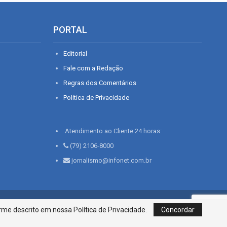
PORTAL
Editorial
Fale com a Redação
Regras dos Comentários
Política de Privacidade
Atendimento ao Cliente 24 horas:
(79) 2106-8000
jornalismo@infonet.com.br
76, Bairro São José | Aracaju-SE, CEP 49015-030, Fone: 79.2106.8000 - CI
me descrito em nossa Política de Privacidade.
Concordar
Centro de Informações LTDA