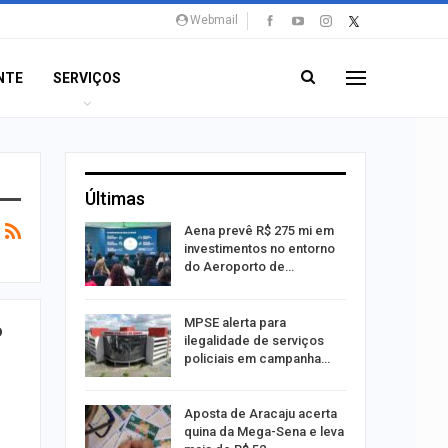
Webmail
NTE
SERVIÇOS
Últimas
 Viagem
Aena prevê R$ 275 mi em
investimentos no entorno
do Aeroporto de…
ina do
MPSE alerta para
o
ilegalidade de serviços
policiais em campanha…
Um Novo
Aposta de Aracaju acerta
quina da Mega-Sena e leva