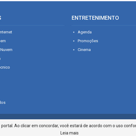
S
ENTRETENIMENTO
nternet
Agenda
gem
Promoções
 Nuvem
Cinema
n
écnico
dos
Infonet - Rua Monsenhor Silveira 2
ortal. Ao clicar em concordar, você estará de acordo com o uso confor
Leia mais