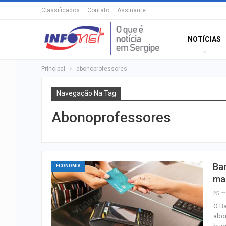
Classificados
Contato
Assinante
NOTÍCIAS
Principal
abonoprofessores
Navegação Na Tag
Abonoprofessores
Ban
ECONOMIA
ma
25 m
O Ba
abon