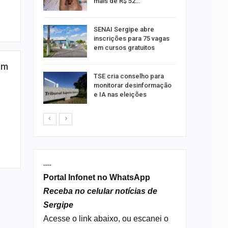
mais de R$ 52…
a e
SENAI Sergipe abre
reso por
inscrições para 75 vagas
ica
em cursos gratuitos
em
sibilidade
TSE cria conselho para
rante o
monitorar desinformação
e IA nas eleições
----
Portal Infonet no WhatsApp
Receba no celular notícias de
Sergipe
Acesse o link abaixo, ou escanei o