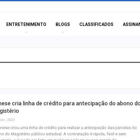
ENTRETENIMENTO
BLOGS
CLASSIFICADOS
ASSINA
Champagne: Uma
de Pai e Filho
A Fabulosa Maqu
ese cria linha de crédito para antecipação do abono d
Tempo
gistério
aio, 2023
nese criou uma linha de crédito para realizar a antecipação das parcelas do
Homem Aranha: 
o do Magistério público estadual. A contratação é rápida, fácil e sem
Dia