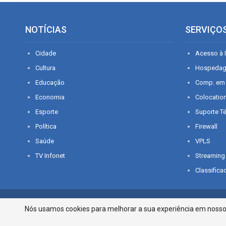
NOTÍCIAS
SERVIÇO
Cidade
Acesso à I
Cultura
Hospeda
Educação
Comp. em
Economia
Colocatio
Esporte
Suporte T
Política
Firewall
Saúde
VPLS
TV Infonet
Streaming
Classifica
© 2026 - O que é notícia em Sergipe. Todos os direitos reservados.
Nós usamos cookies para melhorar a sua experiência em nosso p