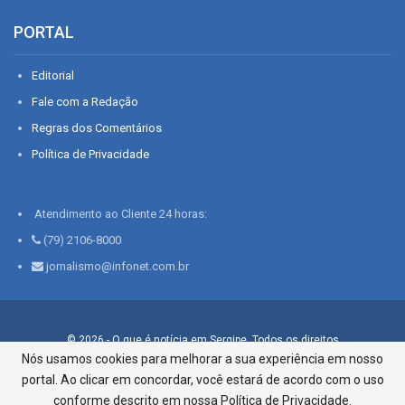
PORTAL
Editorial
Fale com a Redação
Regras dos Comentários
Política de Privacidade
Atendimento ao Cliente 24 horas:
(79) 2106-8000
jornalismo@infonet.com.br
© 2026 - O que é notícia em Sergipe. Todos os direitos
reservados.
Nós usamos cookies para melhorar a sua experiência em nosso
portal. Ao clicar em concordar, você estará de acordo com o uso
Infonet - Rua Monsenhor Silveira 276, Bairro São José |
Aracaju-SE, CEP 49015-030, Fone: 79.2106.8000 - CI Centro de
conforme descrito em nossa Política de Privacidade.