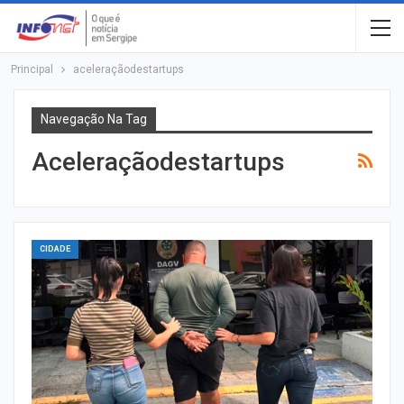
Principal
aceleraçãodestartups
Navegação Na Tag
Aceleraçãodestartups
CIDADE