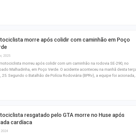
Mulher é agredid
companheiro é p
violência domést
tociclista morre após colidir com caminhão em Poço
Sergipe terá pos
rde
de chuva leve du
v, 2025
fim de semana
otociclista morreu após colidir com um caminhão na rodovia SE-290, no
ado Malhadinha, em Poço Verde. O acidente aconteceu na manhã desta terç
a, 25. Segundo o Batalhão de Polícia Rodoviária (BPRv), a equipe foi acionada
tociclista resgatado pelo GTA morre no Huse após
rada cardíaca
, 2024