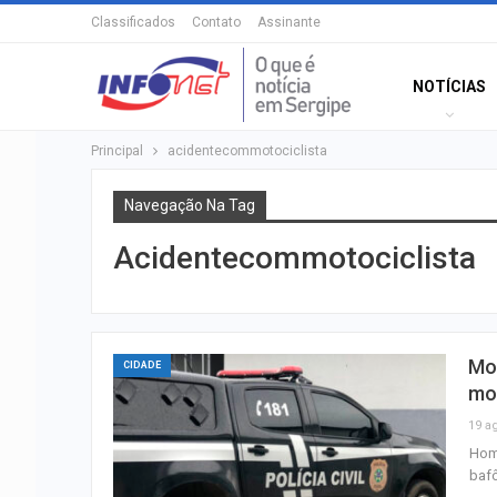
Classificados
Contato
Assinante
NOTÍCIAS
Principal
acidentecommotociclista
Navegação Na Tag
Acidentecommotociclista
Mo
CIDADE
mot
19 a
Home
baf