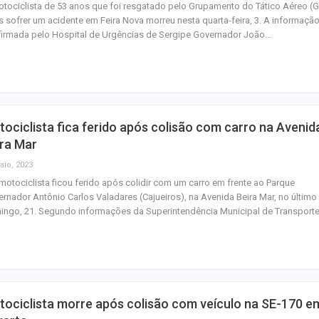
tociclista de 53 anos que foi resgatado pelo Grupamento do Tático Aéreo (
 sofrer um acidente em Feira Nova morreu nesta quarta-feira, 3. A informação
irmada pelo Hospital de Urgências de Sergipe Governador João…
ociclista fica ferido após colisão com carro na Avenid
ra Mar
aio, 2023
otociclista ficou ferido após colidir com um carro em frente ao Parque
rnador Antônio Carlos Valadares (Cajueiros), na Avenida Beira Mar, no último
ingo, 21. Segundo informações da Superintendência Municipal de Transport
ociclista morre após colisão com veículo na SE-170 e