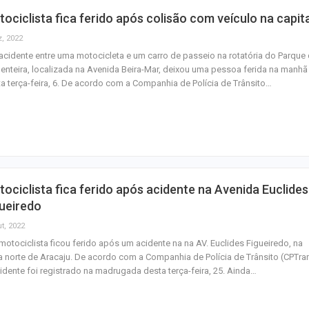
ociclista fica ferido após colisão com veículo na capita
z, 2022
cidente entre uma motocicleta e um carro de passeio na rotatória do Parque
nteira, localizada na Avenida Beira-Mar, deixou uma pessoa ferida na manhã
a terça-feira, 6. De acordo com a Companhia de Polícia de Trânsito…
ociclista fica ferido após acidente na Avenida Euclides
ueiredo
t, 2022
otociclista ficou ferido após um acidente na na AV. Euclides Figueiredo, na
 norte de Aracaju. De acordo com a Companhia de Polícia de Trânsito (CPTran
idente foi registrado na madrugada desta terça-feira, 25. Ainda…