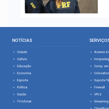
NOTÍCIAS
SERVIÇO
Cidade
Acesso à I
Cultura
Hospeda
Educação
Comp. em
Economia
Colocatio
Esporte
Suporte T
Política
Firewall
Saúde
VPLS
TV Infonet
Streaming
Classifica