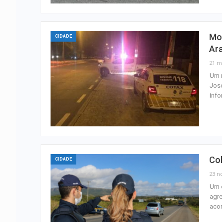
Mot
CIDADE
Ar
21 m
Um m
José
info
Col
CIDADE
23 n
Um c
agre
acor