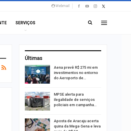
Webmail
NTE
SERVIÇOS
Últimas
 Viagem
Aena prevê R$ 275 mi em
investimentos no entorno
do Aeroporto de…
ina do
MPSE alerta para
ilegalidade de serviços
policiais em campanha…
Um Novo
Aposta de Aracaju acerta
quina da Mega-Sena e leva