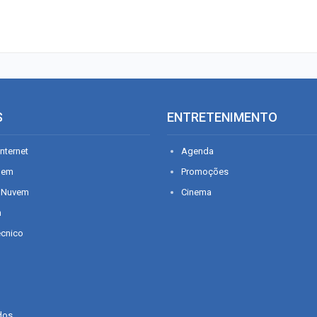
S
ENTRETENIMENTO
nternet
Agenda
gem
Promoções
 Nuvem
Cinema
n
écnico
dos