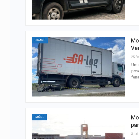
Mo
CIDADE
Ve
25 fe
Um m
povo
feir
Mo
SAÚDE
pa
3 jul