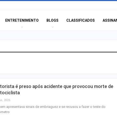
ENTRETENIMENTO
BLOGS
CLASSIFICADOS
ASSINA
Champagne: Uma
de Pai e Filho
A Fabulosa Maqu
torista é preso após acidente que provocou morte de
Tempo
ociclista
go, 2025
m apresentava sinais de embriaguez e se recusou a fazer o teste do
Homem Aranha: 
ômetro
Dia