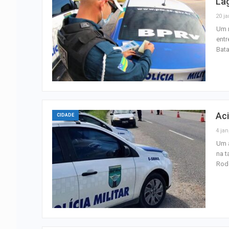
La
20 ja
Um m
entr
Bata
Aci
CIDADE
4 jan
Um a
na t
Rodo