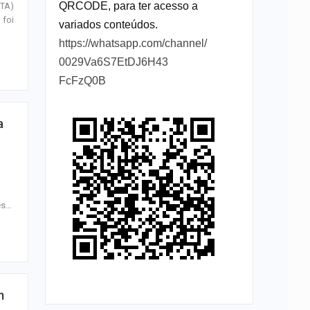
QRCODE, para ter acesso a
GTA)
 foi
variados conteúdos.
https://whatsapp.com/channel/
0029Va6S7EtDJ6H43
FcFzQ0B
a
es…
m