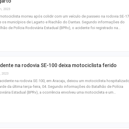
garto
n, 2023
otociclista morreu após colidir com um veículo de passeio na rodovia SE-17
e os municípios de Lagarto e Riachão do Dantas. Segundo informações do
lhão de Polícia Rodoviária Estadual (BPRv), o acidente foi registrado na…
dente na rodovia SE-100 deixa motociclista ferido
, 2023
cidente na rodovia SE-100, em Aracaju, deixou um motociclista hospitalizado
arde da última terça-feira, 04. Segundo informações do Batalhão de Polícia
viária Estadual (BPRv), a ocorrência envolveu uma motocicleta e um…