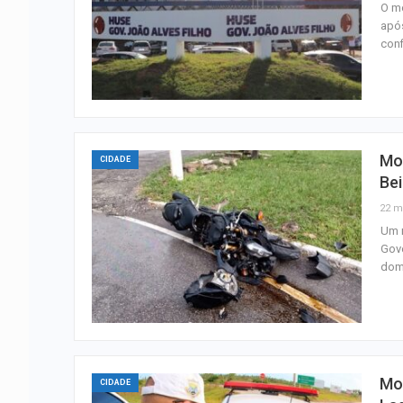
O mo
após
conf
Mot
CIDADE
Bei
22 m
Um m
Gove
dom
Mot
CIDADE