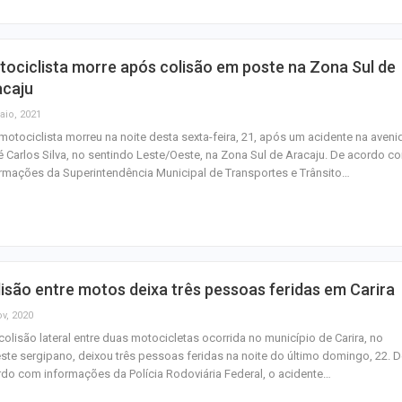
ociclista morre após colisão em poste na Zona Sul de
acaju
aio, 2021
otociclista morreu na noite desta sexta-feira, 21, após um acidente na aveni
 Carlos Silva, no sentindo Leste/Oeste, na Zona Sul de Aracaju. De acordo c
rmações da Superintendência Municipal de Transportes e Trânsito…
isão entre motos deixa três pessoas feridas em Carira
ov, 2020
olisão lateral entre duas motocicletas ocorrida no município de Carira, no
ste sergipano, deixou três pessoas feridas na noite do último domingo, 22. 
do com informações da Polícia Rodoviária Federal, o acidente…