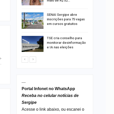
mais de R$ 52…
a e
SENAI Sergipe abre
reso por
inscrições para 75 vagas
ica
em cursos gratuitos
sibilidade
TSE cria conselho para
rante o
monitorar desinformação
e IA nas eleições
a-
,…
----
Portal Infonet no WhatsApp
Receba no celular notícias de
Sergipe
Acesse o link abaixo, ou escanei o