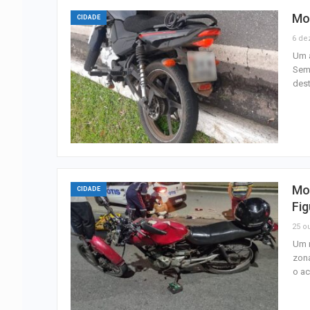
Mot
CIDADE
6 de
Um a
Seme
dest
Mot
CIDADE
Fig
25 ou
Um m
zona
o ac