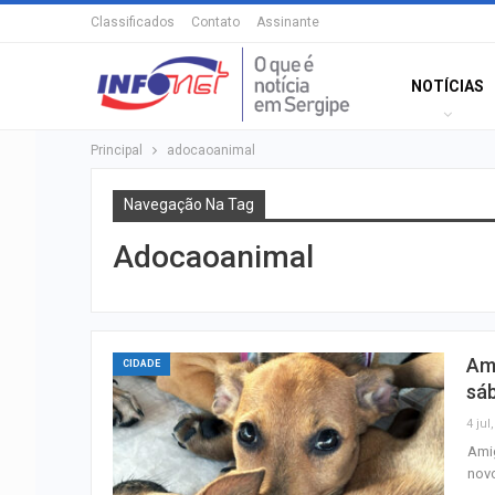
Classificados
Contato
Assinante
NOTÍCIAS
Principal
adocaoanimal
Navegação Na Tag
Adocaoanimal
Am
CIDADE
sá
4 jul
Amig
novo