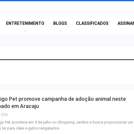
ENTRETENIMENTO
BLOGS
CLASSIFICADOS
ASSINA
TRT-SE convoca
de precatórios p
conciliar com Es
BNB divulga orç
igo Pet promove campanha de adoção animal neste
R$ 1,3 bilhão em 
bado em Aracaju
Plano Safra…
, 2026
o Pet acontece em 4 de julho no Shopping Jardins e busca proporcionar um
Workshop em Ar
 lar para cães e gatos resgatados
apresenta benef