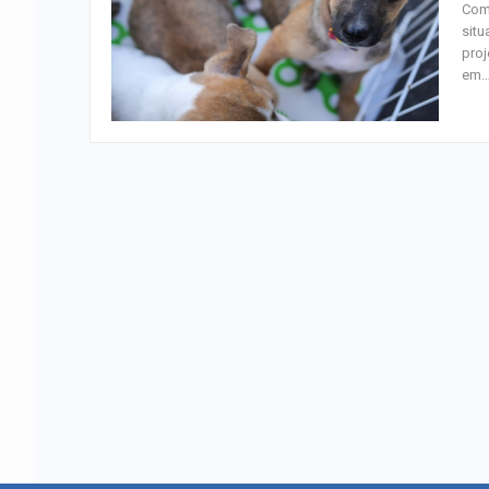
Com 
situ
proj
em