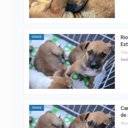
Ri
CIDADE
Es
19 ju
Nest
Ca
CIDADE
de
29 ju