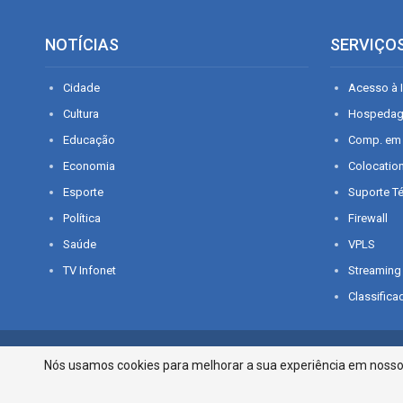
NOTÍCIAS
SERVIÇO
Cidade
Acesso à I
Cultura
Hospeda
Educação
Comp. em
Economia
Colocatio
Esporte
Suporte T
Política
Firewall
Saúde
VPLS
TV Infonet
Streaming
Classifica
© 2026 - O que é notícia em Sergipe. Todos os direitos reservados.
Nós usamos cookies para melhorar a sua experiência em nosso p