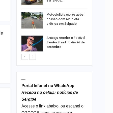
…
Barra dos…
com mais
Motociclista morre após
e cocaína
colisão com bicicleta
elétrica em Salgado
de
rta canal
Aracaju recebe o Festival
durante
Samba Brasil no dia 26 de
setembro
----
Portal Infonet no WhatsApp
Receba no celular notícias de
Sergipe
Acesse o link abaixo, ou escanei o
QRCODE, para ter acesso a