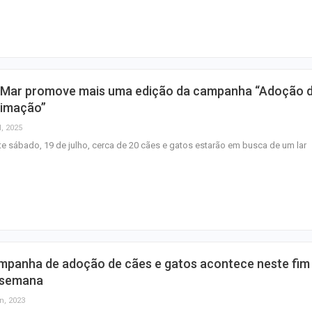
Lei do Bem para
Mulher é presa 
de 50 porções d
em Capela
oMar promove mais uma edição da campanha “Adoção 
Corregedoria ofe
timação”
de atendimento 
l, 2025
correição no…
e sábado, 19 de julho, cerca de 20 cães e gatos estarão em busca de um lar
mpanha de adoção de cães e gatos acontece neste fim
 semana
n, 2023