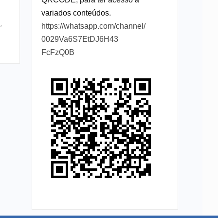
variados conteúdos.
,
https://whatsapp.com/channel/
0029Va6S7EtDJ6H43
FcFzQ0B