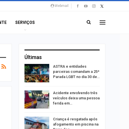
Webmail
NTE
SERVIÇOS
Últimas
 credores
ASTRA e entidades
ara
parceiras comandam a 25ª
tado e…
Parada LGBT no dia 30 de…
amento de
Acidente envolvendo três
SE para
veículos deixa uma pessoa
ferida em…
acaju
Criança é resgatada após
ícios da
afogamento em piscina na