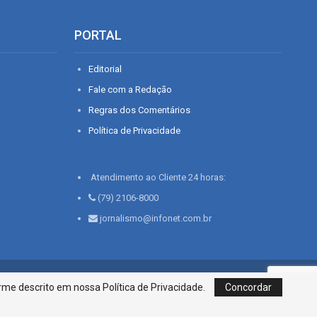
PORTAL
Editorial
Fale com a Redação
Regras dos Comentários
Política de Privacidade
Atendimento ao Cliente 24 horas:
(79) 2106-8000
jornalismo@infonet.com.br
76, Bairro São José | Aracaju-SE, CEP 49015-030, Fone: 79.2106.8000 - CI
me descrito em nossa Política de Privacidade.
Concordar
Centro de Informações LTDA