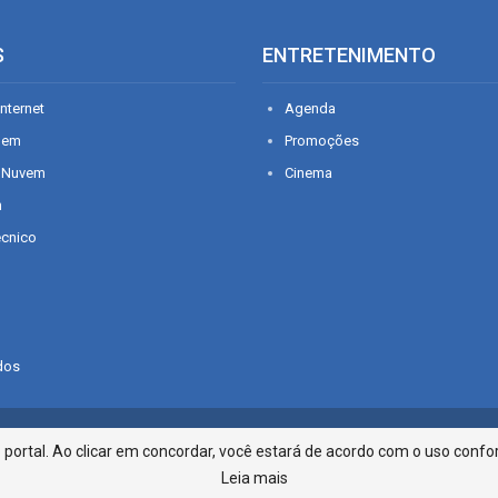
S
ENTRETENIMENTO
nternet
Agenda
gem
Promoções
 Nuvem
Cinema
n
écnico
dos
Infonet - Rua Monsenhor Silveira 2
ortal. Ao clicar em concordar, você estará de acordo com o uso confor
Leia mais