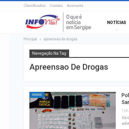
Classificados
Contato
Assinante
NOTÍCIAS
Principal
apreensao de drogas
Navegação Na Tag
Apreensao De Drogas
Pol
CIDADE
Sa
1 jul
Os d
ado