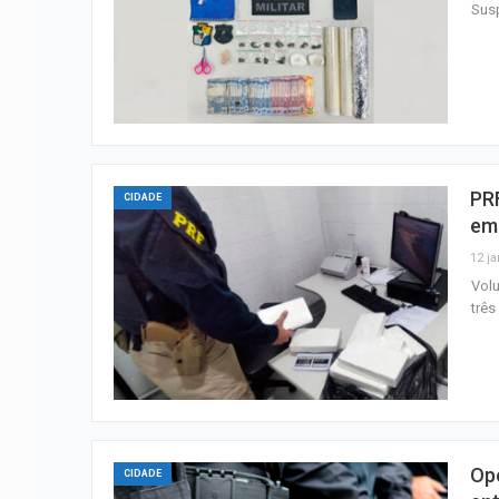
Susp
PR
CIDADE
em
12 ja
Volu
três
Op
CIDADE