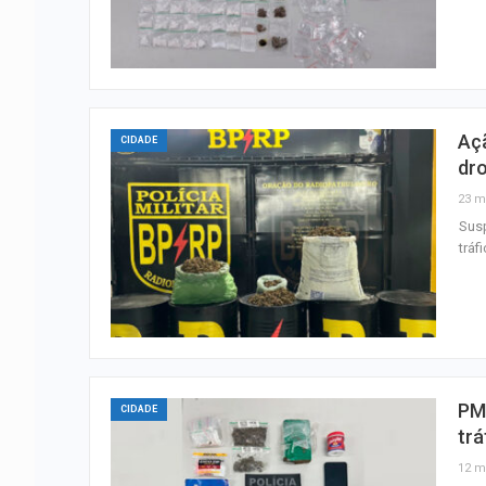
Aç
CIDADE
dr
23 m
Susp
tráf
PM
CIDADE
trá
12 m