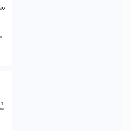
hão
eu
Kg
 na