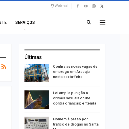
Webmail
NTE
SERVIÇOS
Últimas
sa após
Confira as novas vagas de
A e
emprego em Aracaju
entes…
nesta sexta-feira
acinação
Lei amplia punição a
a pessoas
crimes sexuais online
contra crianças; entenda
êndio é
Homem é preso por
te
tráfico de drogas no Santa