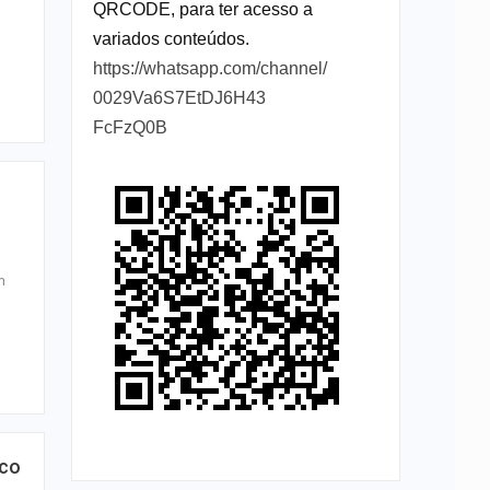
QRCODE, para ter acesso a
variados conteúdos.
https://whatsapp.com/channel/
0029Va6S7EtDJ6H43
FcFzQ0B
m
ico