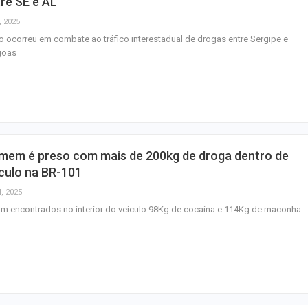
re SE e AL
, 2025
 ocorreu em combate ao tráfico interestadual de drogas entre Sergipe e
goas
mem é preso com mais de 200kg de droga dentro de
culo na BR-101
l, 2025
m encontrados no interior do veículo 98Kg de cocaína e 114Kg de maconha.