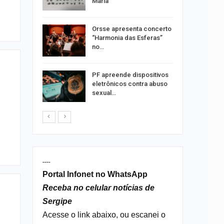
 Vila do…
Maria
ições para
Orsse apresenta concerto
 técnicos
“Harmonia das Esferas”
no…
 roubos
PF apreende dispositivos
termina
eletrônicos contra abuso
sexual…
----
Portal Infonet no WhatsApp
Receba no celular notícias de
Sergipe
Acesse o link abaixo, ou escanei o