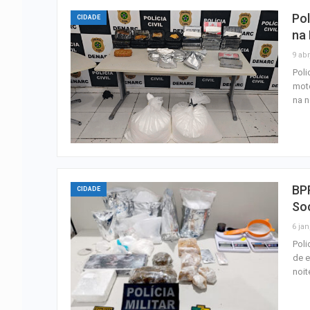
Pol
CIDADE
na
9 abr
Poli
moto
na n
BP
CIDADE
So
6 jan
Poli
de e
noit