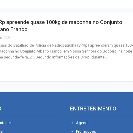
Rp apreende quase 100kg de maconha no Conjunto
bano Franco
t, 2024
ciais do Batalhão de Polícia de Radiopatrulha (BPRp) apreenderam quase 100
maconha no Conjunto Albano Franco, em Nossa Senhora do Socorro, na noite
ma segunda-feira, 21. Segundo informações da BPRp, durante…
S
ENTRETENIMENTO
nternet
Agenda
gem
Promoções