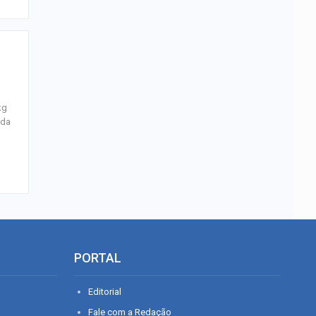
kg
 da
PORTAL
Editorial
Fale com a Redação