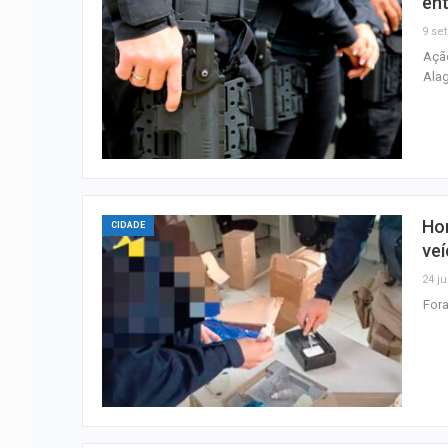
ent
9 set
Ação
Ala
Ho
CIDADE
veí
24 ju
Fora