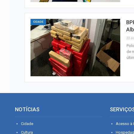
BP
CIDADE
Al
22 ou
Poli
de 
últi
NOTÍCIAS
SERVIÇO
Cidade
Acesso à I
Cultura
Hospeda