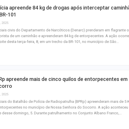
ícia apreende 84 kg de drogas após interceptar camin
 BR-101
, 2025
ciais civis do Departamento de Narcóticos (Denarc) prenderam em flagrante o
rista de um caminhão e apreenderam 84 kg de entorpecentes. A ação ocorr
oite desta terça-feira, 8, em um trecho da BR-101, no município de São…
Rp apreende mais de cinco quilos de entorpecentes em
corro
, 2025
ciais do Batalhão de Polícia de Radiopatrulha (BPRp) apreenderam mais de 5 
ntorpecentes no município de Nossa Senhora do Socorro. A ação aconteceu
e desse domingo, 5. Durante patrulhamento no Conjunto Albano Franco,…