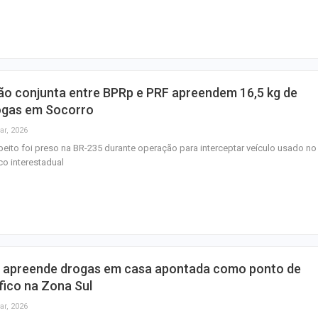
desmontagem da
IFS reabre inscr
vagas em cursos
e de graduação
ão conjunta entre BPRp e PRF apreendem 16,5 kg de
Operação contra
ogas em Socorro
de motocicletas 
ar, 2026
em prisões em…
eito foi preso na BR-235 durante operação para interceptar veículo usado no
ico interestadual
 apreende drogas em casa apontada como ponto de
fico na Zona Sul
ar, 2026