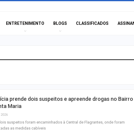
ENTRETENIMENTO
BLOGS
CLASSIFICADOS
ASSINA
TRT multa empre
advogada usar I
inventar preced
Aracaju amplia v
ícia prende dois suspeitos e apreende drogas no Bairro
contra gripe par
nta Maria
acima de seis…
, 2026
ois suspeitos foram encaminhados à Central de Flagrantes, onde foram
Princípio de inc
tadas as medidas cabíveis
registrado duran