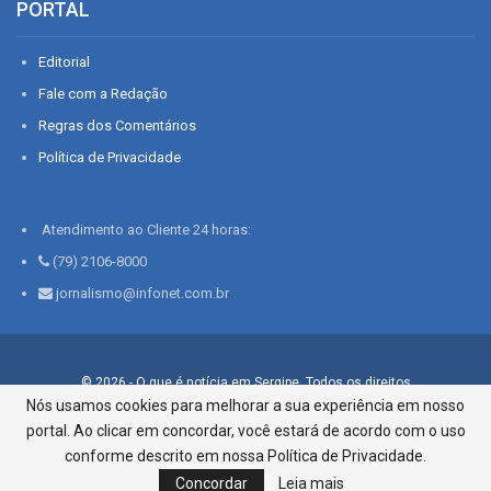
PORTAL
Editorial
Fale com a Redação
Regras dos Comentários
Política de Privacidade
Atendimento ao Cliente 24 horas:
(79) 2106-8000
jornalismo@infonet.com.br
© 2026 - O que é notícia em Sergipe. Todos os direitos
reservados.
Nós usamos cookies para melhorar a sua experiência em nosso
portal. Ao clicar em concordar, você estará de acordo com o uso
Infonet - Rua Monsenhor Silveira 276, Bairro São José |
Aracaju-SE, CEP 49015-030, Fone: 79.2106.8000 - CI Centro de
conforme descrito em nossa Política de Privacidade.
Informações LTDA
Concordar
Leia mais