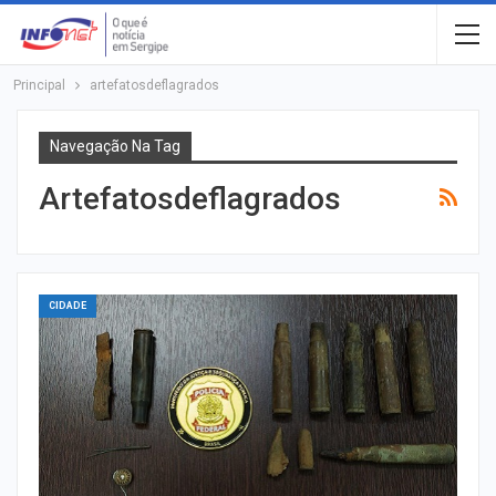
Principal
artefatosdeflagrados
Navegação Na Tag
Artefatosdeflagrados
CIDADE