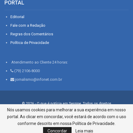
PORTAL
Editorial
Fale com a Redação
Regras dos Comentários
Política de Privacidade
Atendimento ao Cliente 24 horas:
(79) 2106-8000
jornalismo@infonet.com.br
© 2026 - O que é notícia em Sergipe. Todos os direitos
reservados.
Nós usamos cookies para melhorar a sua experiência em nosso
portal. Ao clicar em concordar, você estará de acordo com o uso
Infonet - Rua Monsenhor Silveira 276, Bairro São José |
Aracaju-SE, CEP 49015-030, Fone: 79.2106.8000 - CI Centro de
conforme descrito em nossa Política de Privacidade.
Informações LTDA
Concordar
Leia mais