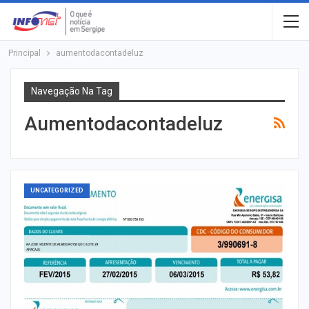
Principal
aumentodacontadeluz
Navegação Na Tag
Aumentodacontadeluz
UNCATEGORIZED