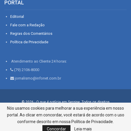
PORTAL
Editorial
Fale com a Redação
Regras dos Comentários
Política de Privacidade
Atendimento ao Cliente 24 horas:
(79) 2106-8000
jornalismo@infonet.com.br
© 2026 - O que é notícia em Sergipe. Todos os direitos
reservados.
Nós usamos cookies para melhorar a sua experiência em nosso
portal. Ao clicar em concordar, você estará de acordo com o uso
Infonet - Rua Monsenhor Silveira 276, Bairro São José |
Aracaju-SE, CEP 49015-030, Fone: 79.2106.8000 - CI Centro de
conforme descrito em nossa Política de Privacidade.
Informações LTDA
Concordar
Leia mais