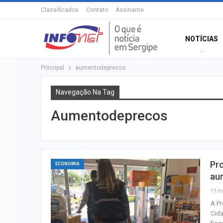
Classificados
Contato
Assinante
NOTÍCIAS
Principal
aumentodeprecos
Navegação Na Tag
Aumentodeprecos
Pro
ECONOMIA
au
19 m
A Pr
Cida