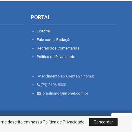
PORTAL
Editorial
Fale com a Redação
Regras dos Comentários
Política de Privacidade
Atendimento ao Cliente 24 horas:
(79) 2106-8000
jornalismo@infonet.com.br
76, Bairro São José | Aracaju-SE, CEP 49015-030, Fone: 79.2106.8000 - CI
me descrito em nossa Política de Privacidade.
Concordar
Centro de Informações LTDA