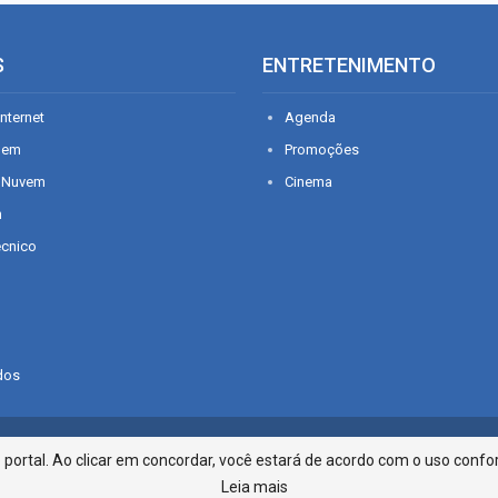
S
ENTRETENIMENTO
nternet
Agenda
gem
Promoções
 Nuvem
Cinema
n
écnico
dos
Infonet - Rua Monsenhor Silveira 2
ortal. Ao clicar em concordar, você estará de acordo com o uso confor
Leia mais