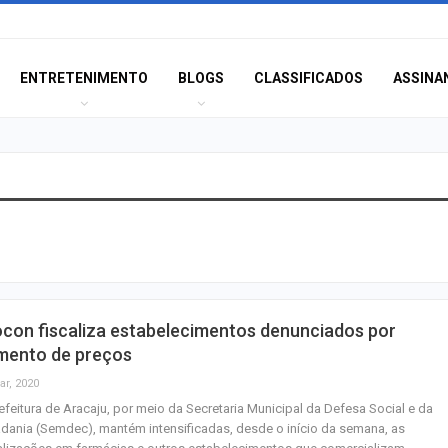
ENTRETENIMENTO
BLOGS
CLASSIFICADOS
ASSINA
Polícia Civil inve
acidente que ma
na BR-235 em…
Câmara de Itabai
con fiscaliza estabelecimentos denunciados por
abre concurso 
mento de preços
salários de até R$
ar, 2020
efeitura de Aracaju, por meio da Secretaria Municipal da Defesa Social e da
Filarmônica de I
dania (Semdec), mantém intensificadas, desde o início da semana, as
realiza concert