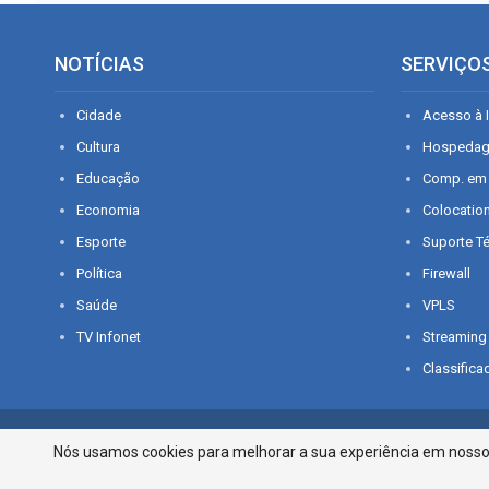
NOTÍCIAS
SERVIÇO
Cidade
Acesso à I
Cultura
Hospeda
Educação
Comp. em
Economia
Colocatio
Esporte
Suporte T
Política
Firewall
Saúde
VPLS
TV Infonet
Streaming
Classifica
© 2026 - O que é notícia em Sergipe. Todos os direitos reservados.
Nós usamos cookies para melhorar a sua experiência em nosso p