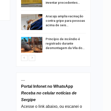
ia dos…
inventar precedentes…
traz a
Aracaju amplia vacinação
contra gripe para pessoas
acima de seis…
rca de 104
Princípio de incêndio é
oas
registrado durante
rar…
desmontagem da Vila do…
----
Portal Infonet no WhatsApp
Receba no celular notícias de
Sergipe
Acesse o link abaixo, ou escanei o