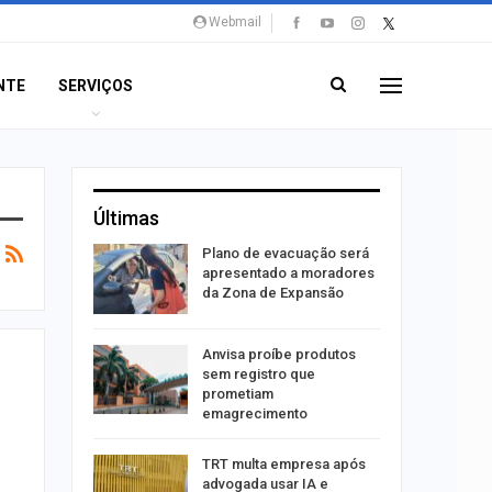
Webmail
NTE
SERVIÇOS
Últimas
stiga
Plano de evacuação será
tou casal
apresentado a moradores
da Zona de Expansão
aninha
Anvisa proíbe produtos
com
sem registro que
 3 mil
prometiam
emagrecimento
tabaiana
TRT multa empresa após
o em
advogada usar IA e