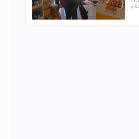
fisc
pro