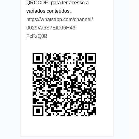
QRCODE, para ter acesso a
variados conteúdos.
https://whatsapp.com/channel/
0029Va6S7EtDJ6H43
FcFzQ0B