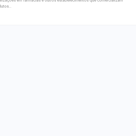
alizações em farmácias e outros estabelecimentos que comercializam
homenagem ao D
dutos…
Maurício Manieri 
Aracaju a turnê
Inesquecível
Dia dos Pais: ce
milhões de pess
pretendem comp