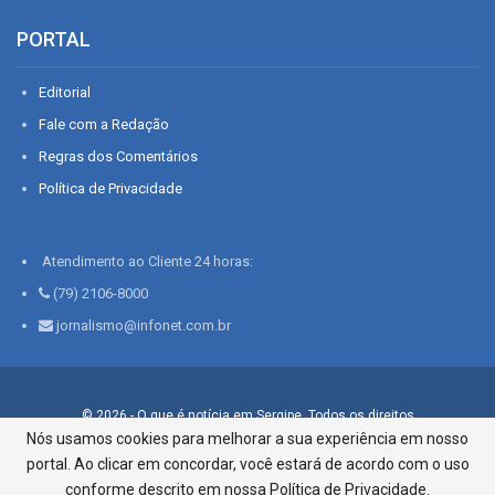
PORTAL
Editorial
Fale com a Redação
Regras dos Comentários
Política de Privacidade
Atendimento ao Cliente 24 horas:
(79) 2106-8000
jornalismo@infonet.com.br
© 2026 - O que é notícia em Sergipe. Todos os direitos
reservados.
Nós usamos cookies para melhorar a sua experiência em nosso
portal. Ao clicar em concordar, você estará de acordo com o uso
Infonet - Rua Monsenhor Silveira 276, Bairro São José |
Aracaju-SE, CEP 49015-030, Fone: 79.2106.8000 - CI Centro de
conforme descrito em nossa Política de Privacidade.