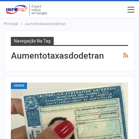
Principal
aumentotaxasdodetran
Navegação Na Tag
Aumentotaxasdodetran
CIDADE