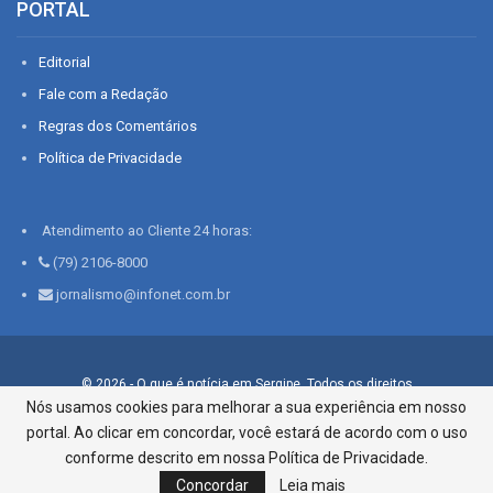
PORTAL
Editorial
Fale com a Redação
Regras dos Comentários
Política de Privacidade
Atendimento ao Cliente 24 horas:
(79) 2106-8000
jornalismo@infonet.com.br
© 2026 - O que é notícia em Sergipe. Todos os direitos
reservados.
Nós usamos cookies para melhorar a sua experiência em nosso
portal. Ao clicar em concordar, você estará de acordo com o uso
Infonet - Rua Monsenhor Silveira 276, Bairro São José |
Aracaju-SE, CEP 49015-030, Fone: 79.2106.8000 - CI Centro de
conforme descrito em nossa Política de Privacidade.
Informações LTDA
Concordar
Leia mais