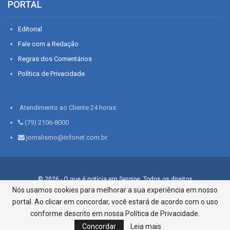
PORTAL
Editorial
Fale com a Redação
Regras dos Comentários
Política de Privacidade
Atendimento ao Cliente 24 horas:
(79) 2106-8000
jornalismo@infonet.com.br
© 2026 - O que é notícia em Sergipe. Todos os direitos
reservados.
Nós usamos cookies para melhorar a sua experiência em nosso
portal. Ao clicar em concordar, você estará de acordo com o uso
Infonet - Rua Monsenhor Silveira 276, Bairro São José |
Aracaju-SE, CEP 49015-030, Fone: 79.2106.8000 - CI Centro de
conforme descrito em nossa Política de Privacidade.
Informações LTDA
Concordar
Leia mais