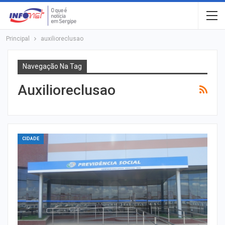
Principal
auxilioreclusao
Navegação Na Tag
Auxilioreclusao
CIDADE