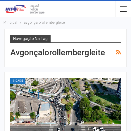
Principal
avgonçalorollembergleite
Navegação Na Tag
Avgonçalorollembergleite
CIDADE