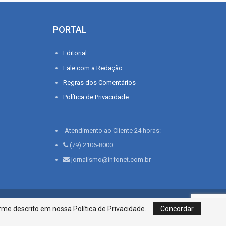
PORTAL
Editorial
Fale com a Redação
Regras dos Comentários
Política de Privacidade
Atendimento ao Cliente 24 horas:
(79) 2106-8000
jornalismo@infonet.com.br
76, Bairro São José | Aracaju-SE, CEP 49015-030, Fone: 79.2106.8000 - CI
me descrito em nossa Política de Privacidade.
Concordar
Centro de Informações LTDA