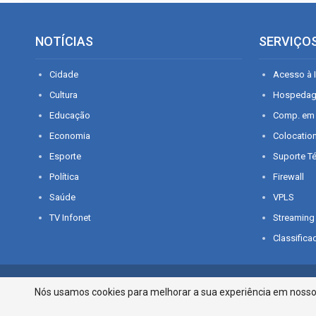
NOTÍCIAS
SERVIÇO
Cidade
Acesso à I
Cultura
Hospeda
Educação
Comp. em
Economia
Colocatio
Esporte
Suporte T
Política
Firewall
Saúde
VPLS
TV Infonet
Streaming
Classifica
© 2026 - O que é notícia em Sergipe. Todos os direitos reservados.
Nós usamos cookies para melhorar a sua experiência em nosso p