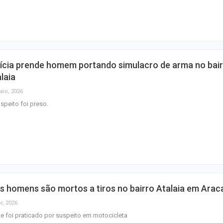
junho
Plataforma GO S
disponibiliza vag
cozinheiro e…
ícia prende homem portando simulacro de arma no bai
Três investigado
laia
tráfico são pres
aio, 2026
Baixo São Franc
speito foi preso.
s homens são mortos a tiros no bairro Atalaia em Arac
r, 2026
e foi praticado por suspeito em motocicleta