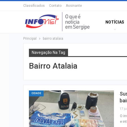
Classificados
Contato
Assinante
NOTÍCIAS
Principal
bairro atalaia
Navegação Na Tag
Bairro Atalaia
Sus
CIDADE
bai
17 ju
O in
e i