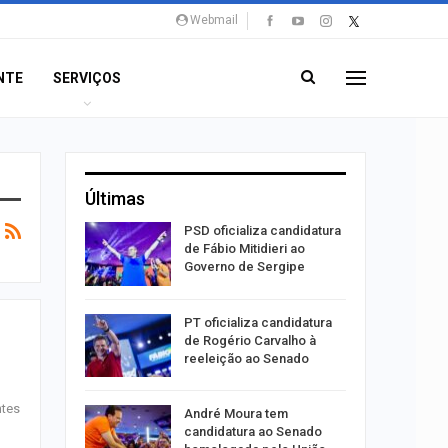
Webmail
NTE
SERVIÇOS
Últimas
súbito e
PSD oficializa candidatura
ntra
de Fábio Mitidieri ao
do…
Governo de Sergipe
ulgado o
PT oficializa candidatura
a
de Rogério Carvalho à
2º…
reeleição ao Senado
ntes
róleo em
André Moura tem
u 1,7% em
candidatura ao Senado