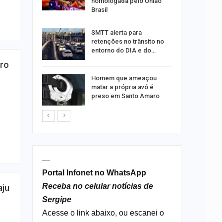
homologada pelo União
Brasil
ergipe
SMTT alerta para
as para
retenções no trânsito no
entorno do DIA e do…
rro
s por
Homem que ameaçou
os no
matar a própria avó é
isco
preso em Santo Amaro
----
Portal Infonet no WhatsApp
Receba no celular notícias de
aju
Sergipe
Acesse o link abaixo, ou escanei o