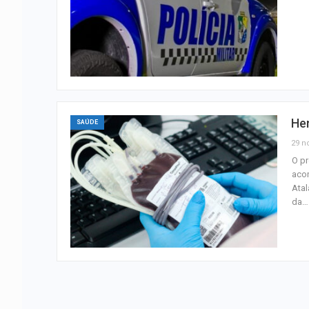
Hem
SAÚDE
29 n
O pr
acon
Atal
da…