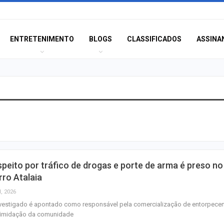
ENTRETENIMENTO
BLOGS
CLASSIFICADOS
ASSINA
Idoso sofre mal 
colide veículo co
poste na Coroa 
Prouni 2026: div
peito por tráfico de drogas e porte de arma é preso no
resultado de nov
rro Atalaia
chamada para o 
l, 2026
vestigado é apontado como responsável pela comercialização de entorpece
Produção de pet
ntimidação da comunidade
Sergipe aumento