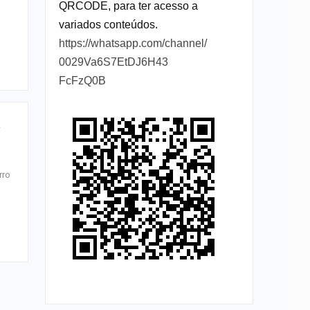
QRCODE, para ter acesso a
variados conteúdos.
https://whatsapp.com/channel/
0029Va6S7EtDJ6H43
FcFzQ0B
a
rro