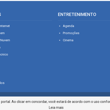
S
ENTRETENIMENTO
nternet
Agenda
gem
Promoções
 Nuvem
Cinema
n
écnico
dos
Infonet - Rua Monsenhor Silveira 2
ortal. Ao clicar em concordar, você estará de acordo com o uso confor
Leia mais