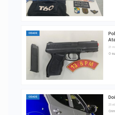
Pol
CIDADE
Ata
21 m
O su
Doi
CIDADE
25 ab
Crim