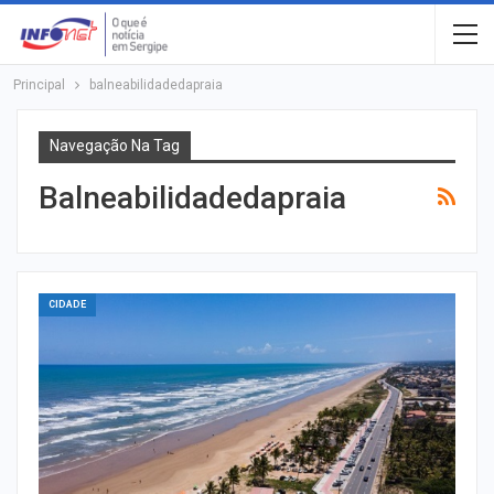
Principal
balneabilidadedapraia
Navegação Na Tag
Balneabilidadedapraia
CIDADE