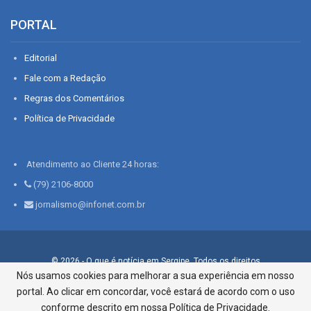
PORTAL
Editorial
Fale com a Redação
Regras dos Comentários
Política de Privacidade
Atendimento ao Cliente 24 horas:
(79) 2106-8000
jornalismo@infonet.com.br
© 2026 - O que é notícia em Sergipe. Todos os direitos
reservados.
Nós usamos cookies para melhorar a sua experiência em nosso
portal. Ao clicar em concordar, você estará de acordo com o uso
Infonet - Rua Monsenhor Silveira 276, Bairro São José |
Aracaju-SE, CEP 49015-030, Fone: 79.2106.8000 - CI Centro de
conforme descrito em nossa Política de Privacidade.