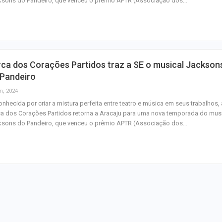
ksons do Pandeiro, que venceu o prêmio APTR (Associação dos…
nuvens neste fi
Insaciável
ca dos Corações Partidos traz a SE o musical Jackson
 Pandeiro
Homem é preso n
América com mai
n, 2024
de crack
nhecida por criar a mistura perfeita entre teatro e música em seus trabalhos, 
a dos Corações Partidos retorna a Aracaju para uma nova temporada do mus
ksons do Pandeiro, que venceu o prêmio APTR (Associação dos…