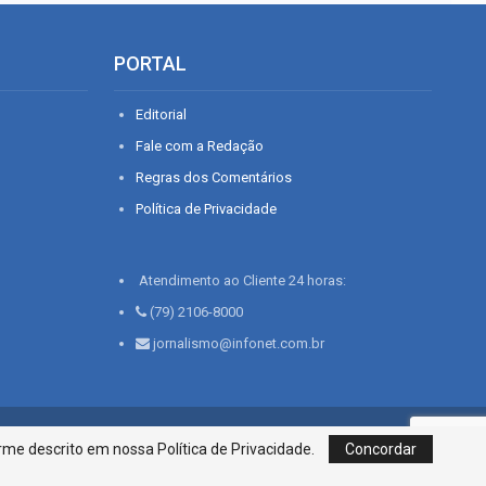
PORTAL
Editorial
Fale com a Redação
Regras dos Comentários
Política de Privacidade
Atendimento ao Cliente 24 horas:
(79) 2106-8000
jornalismo@infonet.com.br
76, Bairro São José | Aracaju-SE, CEP 49015-030, Fone: 79.2106.8000 - CI
me descrito em nossa Política de Privacidade.
Concordar
Centro de Informações LTDA