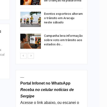
de crianças na plataforma
m de…
Eventos esportivos alteram
o trânsito em Aracaju
neste sábado
s
Campanha leva informação
o Bairro
sobre voto em trânsito aos
s de 4 kg
estados do…
a
ical
----
Portal Infonet no WhatsApp
Receba no celular notícias de
Sergipe
Acesse o link abaixo, ou escanei o