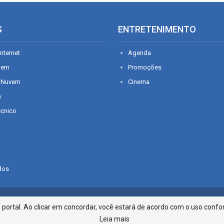
S
ENTRETENIMENTO
nternet
Agenda
gem
Promoções
 Nuvem
Cinema
n
écnico
dos
Infonet - Rua Monsenhor Silveira 2
ortal. Ao clicar em concordar, você estará de acordo com o uso confor
Leia mais