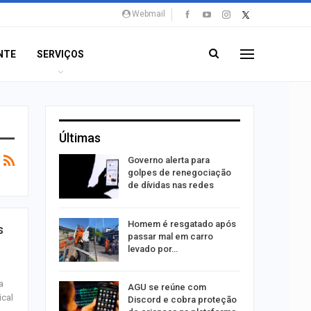
Webmail
NTE
SERVIÇOS
Últimas
o às
Governo alerta para
olisão
golpes de renegociação
ibus em…
de dívidas nas redes
Homem é resgatado após
s
trulha
passar mal em carro
o dia 15
levado por…
a
AGU se reúne com
o indica
ical
Discord e cobra proteção
lgumas