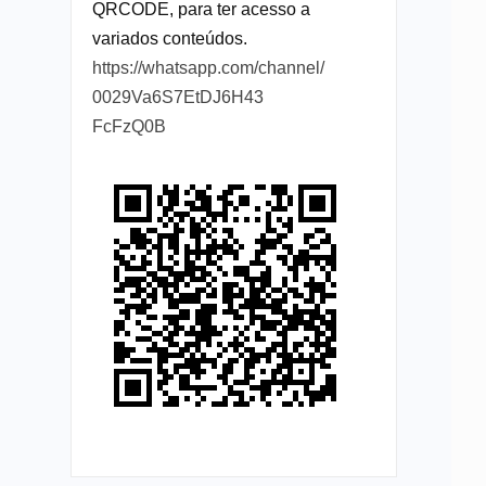
QRCODE, para ter acesso a
variados conteúdos.
https://whatsapp.com/channel/
0029Va6S7EtDJ6H43
FcFzQ0B