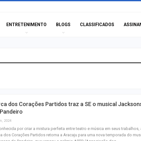
ENTRETENIMENTO
BLOGS
CLASSIFICADOS
ASSINA
Homem fica pres
ferragens após c
entre carro e ôn
Aracaju recebe
ca dos Corações Partidos traz a SE o musical Jackson
espetáculo da Pa
 Pandeiro
Canina no próxim
de…
n, 2024
nhecida por criar a mistura perfeita entre teatro e música em seus trabalhos, 
Previsão do temp
a dos Corações Partidos retorna a Aracaju para uma nova temporada do mus
céu claro com a