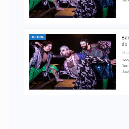
Jac
Bar
CULTURA
do
26 ju
Reco
Barc
Jac