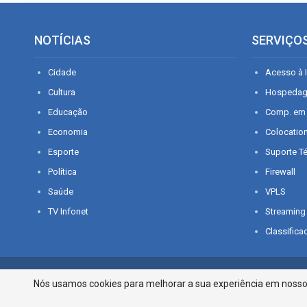
NOTÍCIAS
SERVIÇO
Cidade
Acesso à I
Cultura
Hospeda
Educação
Comp. em
Economia
Colocatio
Esporte
Suporte T
Política
Firewall
Saúde
VPLS
TV Infonet
Streaming
Classifica
© 2026 - O que é notícia em Sergipe. Todos os direitos reservados.
Nós usamos cookies para melhorar a sua experiência em nosso p