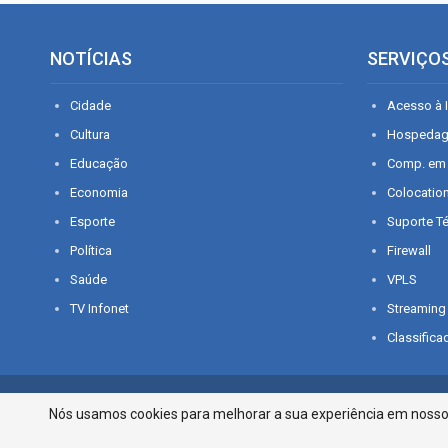
NOTÍCIAS
SERVIÇO
Cidade
Acesso à I
Cultura
Hospeda
Educação
Comp. em
Economia
Colocatio
Esporte
Suporte T
Política
Firewall
Saúde
VPLS
TV Infonet
Streaming
Classifica
© 2026 - O que é notícia em Sergipe. Todos os direitos reservados.
Nós usamos cookies para melhorar a sua experiência em nosso p