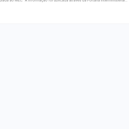
ulada ao MEC. A informação foi ublicada através da Portaria Interministerial…
semana nos cin
CCTECA promove
sobre inteligência
generativa no…
FASC 2026: prefe
anuncia datas e
artistas sergipa