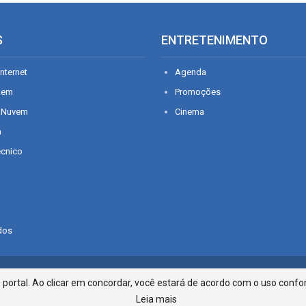
S
ENTRETENIMENTO
nternet
Agenda
gem
Promoções
 Nuvem
Cinema
n
écnico
dos
Infonet - Rua Monsenhor Silveira 2
ortal. Ao clicar em concordar, você estará de acordo com o uso confor
Leia mais