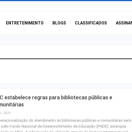
ENTRETENIMENTO
BLOGS
CLASSIFICADOS
ASSINA
Orsse apresenta
“Harmonia das E
no…
PF apreende disp
 estabelece regras para bibliotecas públicas e
eletrônicos cont
munitárias
sexual…
r, 2025
eracionalização do atendimento às bibliotecas públicas e comunitárias será
Terror e docume
a pelo Fundo Nacional de Desenvolvimento da Educação (FNDE), autarquia
estão entre as es