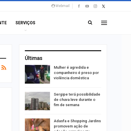
Webmail
NTE
SERVIÇOS
Últimas
 concerto
Mulher é agredida e
sferas”
companheiro é preso por
violência doméstica
ositivos
Sergipe terá possibilidade
ra abuso
de chuva leve durante o
fim de semana
ntário
Adasfa e Shopping Jardins
treias da
promovem ação de