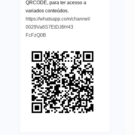
QRCODE, para ter acesso a
variados conteúdos.
https://whatsapp.com/channel/
0029Va6S7EtDJ6H43
FcFzQ0B