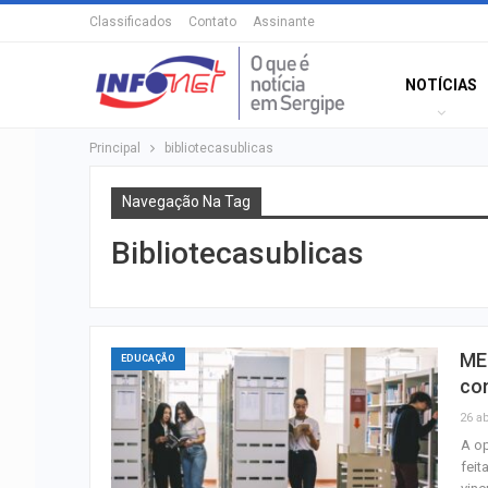
Classificados
Contato
Assinante
NOTÍCIAS
Principal
bibliotecasublicas
Navegação Na Tag
Bibliotecasublicas
MEC
EDUCAÇÃO
co
26 ab
A op
feit