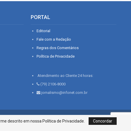
PORTAL
Editorial
Fale com a Redação
Regras dos Comentários
Política de Privacidade
Atendimento ao Cliente 24 horas:
(79) 2106-8000
jornalismo@infonet.com.br
76, Bairro São José | Aracaju-SE, CEP 49015-030, Fone: 79.2106.8000 - CI
me descrito em nossa Política de Privacidade.
Concordar
Centro de Informações LTDA