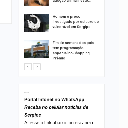
emas
adoção animal neste…
 palestra
Homem é preso
 artificial
investigado por estupro de
vulnerável em Sergipe
itura
Fim de semana dos pais
 convoca
tem programação
nos
especial no Shopping
Prêmio
----
Portal Infonet no WhatsApp
Receba no celular notícias de
Sergipe
Acesse o link abaixo, ou escanei o