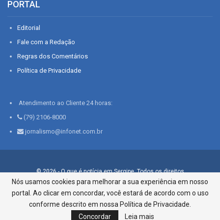
PORTAL
Editorial
Fale com a Redação
Regras dos Comentários
Política de Privacidade
Atendimento ao Cliente 24 horas:
(79) 2106-8000
jornalismo@infonet.com.br
© 2026 - O que é notícia em Sergipe. Todos os direitos
reservados.
Nós usamos cookies para melhorar a sua experiência em nosso
portal. Ao clicar em concordar, você estará de acordo com o uso
Infonet - Rua Monsenhor Silveira 276, Bairro São José |
Aracaju-SE, CEP 49015-030, Fone: 79.2106.8000 - CI Centro de
conforme descrito em nossa Política de Privacidade.
Informações LTDA
Concordar
Leia mais