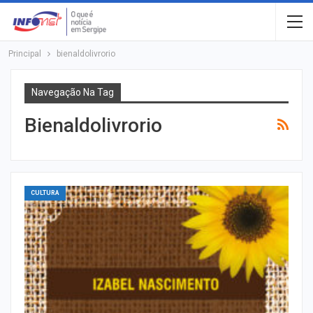
Principal
bienaldolivrorio
Navegação Na Tag
Bienaldolivrorio
CULTURA