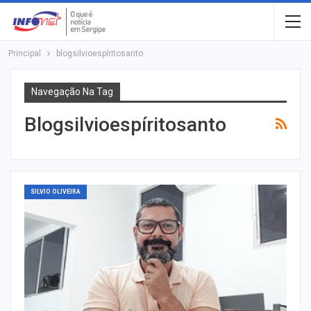
Principal
blogsilvioespíritosanto
Navegação Na Tag
Blogsilvioespíritosanto
SILVIO OLIVEIRA