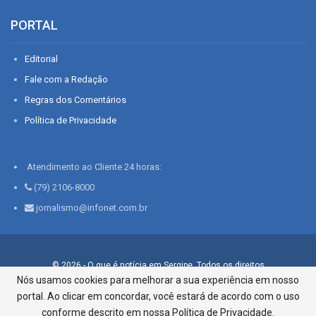
PORTAL
Editorial
Fale com a Redação
Regras dos Comentários
Política de Privacidade
Atendimento ao Cliente 24 horas:
(79) 2106-8000
jornalismo@infonet.com.br
© 2026 - O que é notícia em Sergipe. Todos os direitos
reservados.
Nós usamos cookies para melhorar a sua experiência em nosso
portal. Ao clicar em concordar, você estará de acordo com o uso
Infonet - Rua Monsenhor Silveira 276, Bairro São José |
Aracaju-SE, CEP 49015-030, Fone: 79.2106.8000 - CI Centro de
conforme descrito em nossa Política de Privacidade.