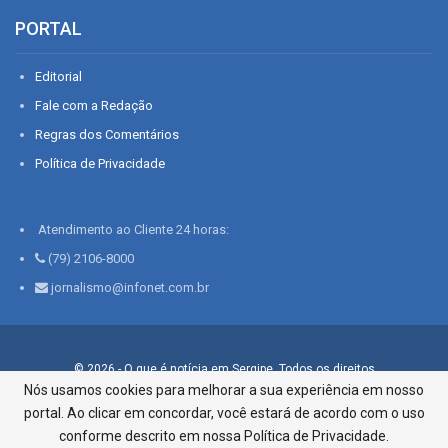
PORTAL
Editorial
Fale com a Redação
Regras dos Comentários
Política de Privacidade
Atendimento ao Cliente 24 horas:
(79) 2106-8000
jornalismo@infonet.com.br
© 2026 - O que é notícia em Sergipe. Todos os direitos
reservados.
Nós usamos cookies para melhorar a sua experiência em nosso
portal. Ao clicar em concordar, você estará de acordo com o uso
Infonet - Rua Monsenhor Silveira 276, Bairro São José |
Aracaju-SE, CEP 49015-030, Fone: 79.2106.8000 - CI Centro de
conforme descrito em nossa Política de Privacidade.