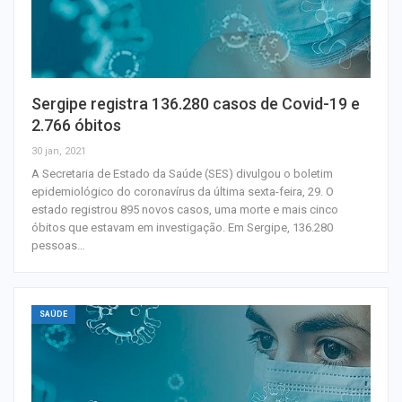
Sergipe registra 136.280 casos de Covid-19 e
2.766 óbitos
30 jan, 2021
A Secretaria de Estado da Saúde (SES) divulgou o boletim
epidemiológico do coronavírus da última sexta-feira, 29. O
estado registrou 895 novos casos, uma morte e mais cinco
óbitos que estavam em investigação. Em Sergipe, 136.280
pessoas…
SAÚDE