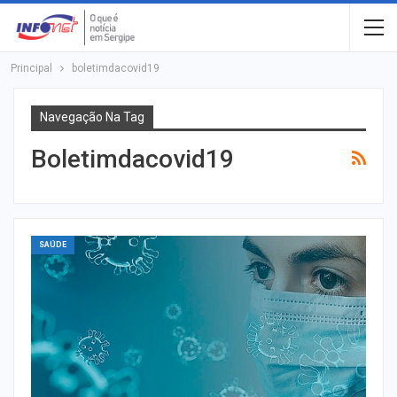
Principal
boletimdacovid19
Navegação Na Tag
Boletimdacovid19
SAÚDE