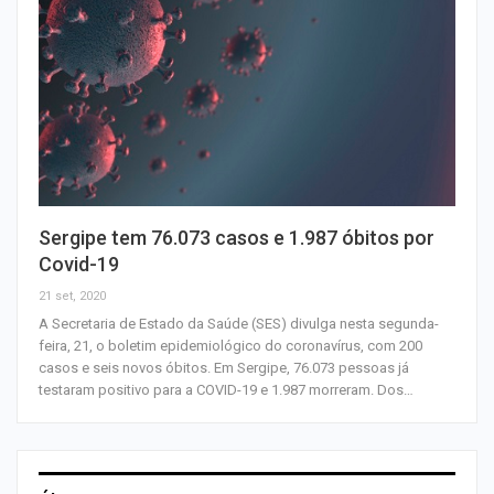
Sergipe tem 76.073 casos e 1.987 óbitos por
Covid-19
21 set, 2020
A Secretaria de Estado da Saúde (SES) divulga nesta segunda-
feira, 21, o boletim epidemiológico do coronavírus, com 200
casos e seis novos óbitos. Em Sergipe, 76.073 pessoas já
testaram positivo para a COVID-19 e 1.987 morreram. Dos…