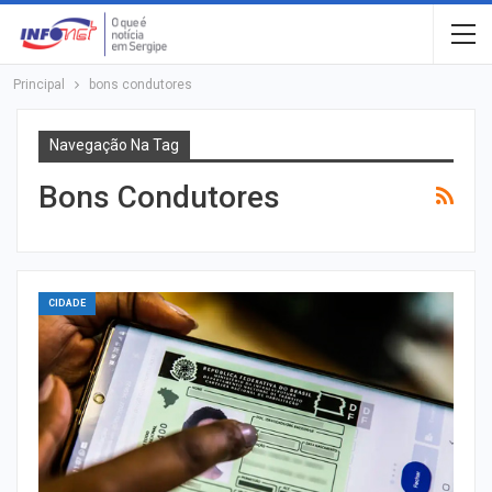
Principal
bons condutores
Navegação Na Tag
Bons Condutores
CIDADE