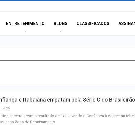
ENTRETENIMENTO
BLOGS
CLASSIFICADOS
ASSINA
Polícia Civil inve
acidente que ma
na BR-235 em…
Câmara de Itabai
fiança e Itabaiana empatam pela Série C do Brasileirã
abre concurso 
salários de até R$
l, 2026
rtida encerrou com o resultado de 1x1, levando o Confiança à descer na tabel
tinuar na Zona de Rebaixamento
Filarmônica de I
realiza concert