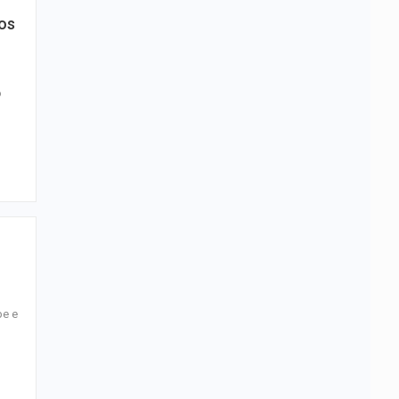
os
o
pe e