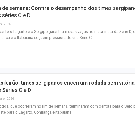
m de semana: Confira o desempenho dos times sergipan
 séries C e D
n, 2026
anto o Lagarto e o Sergipe garantiram suas vagas no mata-mata da Série D, 
iança e o Itabaiana seguem pressionados na Série C
sileirão: times sergipanos encerram rodada sem vitória
 Séries C e D
aio, 2026
ogos, que ocorreram no fim de semana, terminaram com derrota para o Sergi
te para o Lagarto, Confiança e Itabaiana