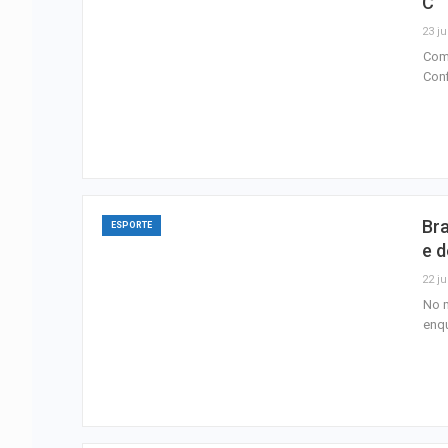
C
23 ju
Com 
Conf
Bra
ESPORTE
e d
22 ju
No m
enqu