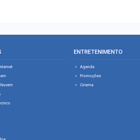
S
ENTRETENIMENTO
nternet
Agenda
gem
Promoções
 Nuvem
Cinema
n
écnico
dos