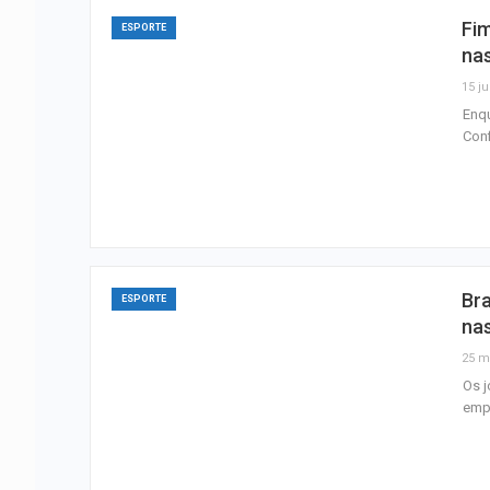
Fi
ESPORTE
nas
15 ju
Enqu
Conf
Bra
ESPORTE
nas
25 m
Os j
empa