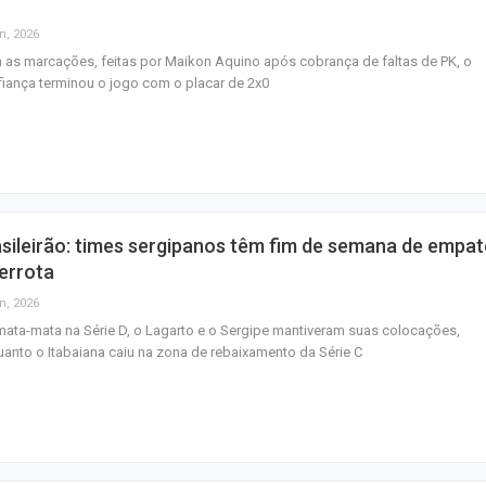
n, 2026
as marcações, feitas por Maikon Aquino após cobrança de faltas de PK, o
iança terminou o jogo com o placar de 2x0
sileirão: times sergipanos têm fim de semana de empa
errota
n, 2026
ata-mata na Série D, o Lagarto e o Sergipe mantiveram suas colocações,
anto o Itabaiana caiu na zona de rebaixamento da Série C