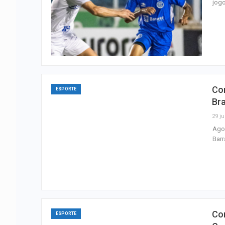
jogo
Con
ESPORTE
Bra
29 ju
Agor
Barr
Con
ESPORTE