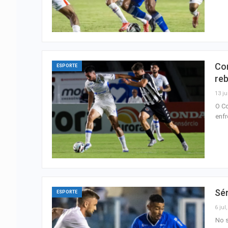
Co
ESPORTE
re
13 ju
O Co
enfr
Sér
ESPORTE
6 jul
No s