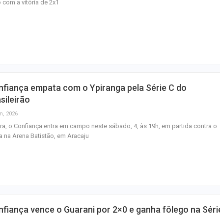
 com a vitória de 2x1
fiança empata com o Ypiranga pela Série C do
sileirão
n, 2026
a, o Confiança entra em campo neste sábado, 4, às 19h, em partida contra o
a na Arena Batistão, em Aracaju
fiança vence o Guarani por 2×0 e ganha fôlego na Séri