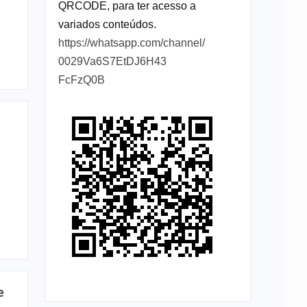
QRCODE, para ter acesso a
variados conteúdos.
https://whatsapp.com/channel/
0029Va6S7EtDJ6H43
FcFzQ0B
e