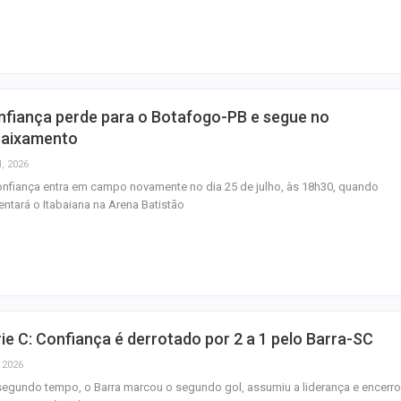
homenagem ao D
Maurício Manieri 
Aracaju a turnê
Inesquecível
nfiança perde para o Botafogo-PB e segue no
Dia dos Pais: ce
baixamento
milhões de pess
l, 2026
pretendem comp
nfiança entra em campo novamente no dia 25 de julho, às 18h30, quando
entará o Itabaiana na Arena Batistão
ie C: Confiança é derrotado por 2 a 1 pelo Barra-SC
, 2026
egundo tempo, o Barra marcou o segundo gol, assumiu a liderança e encerro