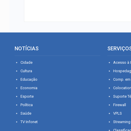
NOTÍCIAS
SERVIÇO
Cidade
Acesso à I
Cultura
Hospeda
Educação
Comp. em
Economia
Colocatio
Esporte
Suporte T
Política
Firewall
Saúde
VPLS
TV Infonet
Streaming
Classifica