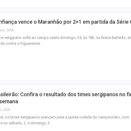
fiança vence o Maranhão por 2×1 em partida da Série 
aio, 2026
me sergipano volta ao campo neste domingo, 24, às 18h, na Arena Batistão, 
ida contra o Figueirense
sileirão: Confira o resultado dos times sergipanos no f
 semana
r, 2026
ra, os times sergipanos avançam para a quinta rodada do campeonato, com
s no sábado, 2, e domingo, 3