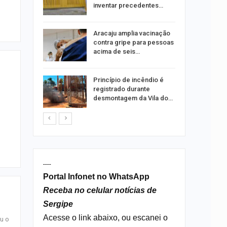
ia dos…
inventar precedentes…
traz a
Aracaju amplia vacinação
contra gripe para pessoas
acima de seis…
rca de 104
Princípio de incêndio é
oas
registrado durante
rar…
desmontagem da Vila do…
----
Portal Infonet no WhatsApp
Receba no celular notícias de
Sergipe
Acesse o link abaixo, ou escanei o
u o