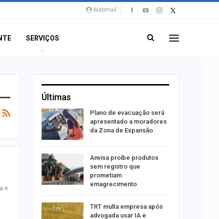
Webmail
NTE
SERVIÇOS
Últimas
stiga
Plano de evacuação será
tou casal
apresentado a moradores
da Zona de Expansão
aninha
Anvisa proíbe produtos
o
com
sem registro que
 3 mil
prometiam
emagrecimento
a e
tabaiana
TRT multa empresa após
o em
advogada usar IA e