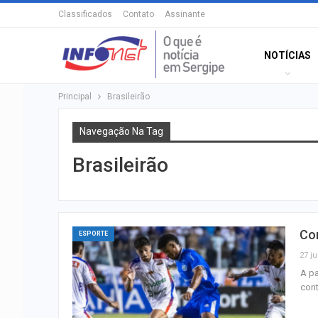
Classificados
Contato
Assinante
NOTÍCIAS
Principal
Brasileirão
Navegação Na Tag
Brasileirão
Con
ESPORTE
27 ju
A pa
con