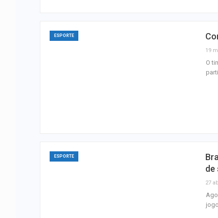
Con
ESPORTE
19 m
O ti
part
Bra
ESPORTE
de
27 ab
Ago
jogo