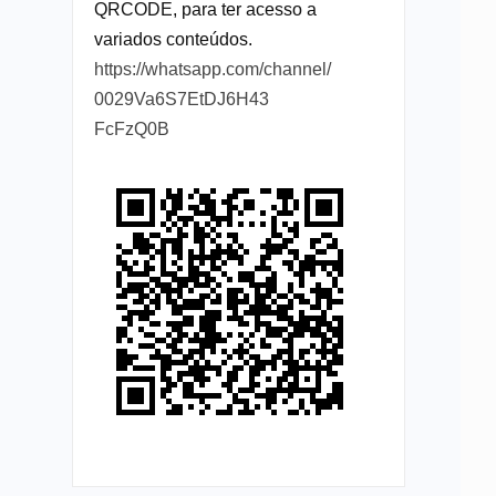
QRCODE, para ter acesso a
variados conteúdos.
https://whatsapp.com/channel/
0029Va6S7EtDJ6H43
FcFzQ0B