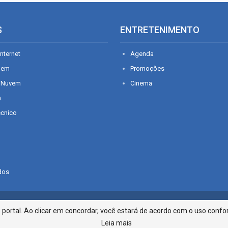
S
ENTRETENIMENTO
nternet
Agenda
gem
Promoções
 Nuvem
Cinema
n
écnico
dos
Infonet - Rua Monsenhor Silveira 2
ortal. Ao clicar em concordar, você estará de acordo com o uso confor
Leia mais