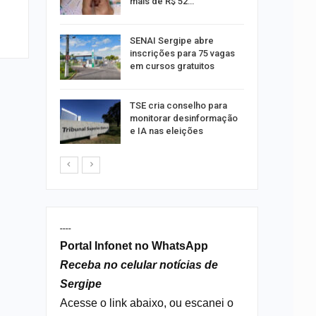
mais de R$ 52…
a e
SENAI Sergipe abre
reso por
inscrições para 75 vagas
ica
em cursos gratuitos
sibilidade
TSE cria conselho para
rante o
monitorar desinformação
e IA nas eleições
----
Portal Infonet no WhatsApp
Receba no celular notícias de
Sergipe
Acesse o link abaixo, ou escanei o