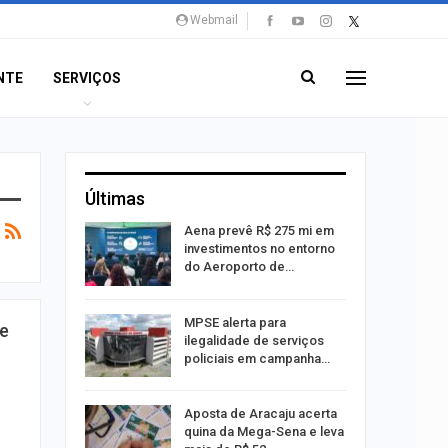
Webmail
NTE
SERVIÇOS
Últimas
 Viagem
Aena prevê R$ 275 mi em
investimentos no entorno
do Aeroporto de…
ina do
MPSE alerta para
pe
ilegalidade de serviços
policiais em campanha…
Um Novo
Aposta de Aracaju acerta
quina da Mega-Sena e leva