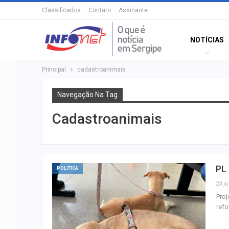
Classificados
Contato
Assinante
NOTÍCIAS
Principal
cadastroanimais
Navegação Na Tag
Cadastroanimais
PL
POLÍTICA
23 ju
Proj
refo