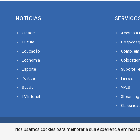
NOTÍCIAS
SERVIÇO
Cidade
Acesso à I
Cultura
Hospeda
Educação
Comp. em
Economia
Colocatio
Esporte
Suporte T
Política
Firewall
Saúde
VPLS
TV Infonet
Streaming
Classifica
© 2026 - O que é notícia em Sergipe. Todos os direitos reservados.
Nós usamos cookies para melhorar a sua experiência em nosso p