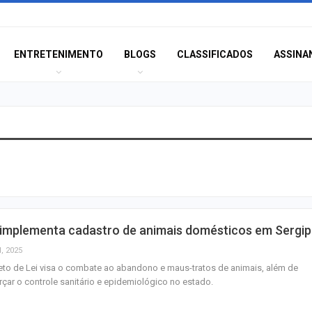
ENTRETENIMENTO
BLOGS
CLASSIFICADOS
ASSINA
Champagne: Uma
de Pai e Filho
A Fabulosa Maqu
 implementa cadastro de animais domésticos em Sergi
Tempo
l, 2025
eto de Lei visa o combate ao abandono e maus-tratos de animais, além de
rçar o controle sanitário e epidemiológico no estado.
Homem Aranha: 
Dia