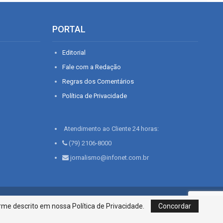
PORTAL
Editorial
Fale com a Redação
Regras dos Comentários
Política de Privacidade
Atendimento ao Cliente 24 horas:
(79) 2106-8000
jornalismo@infonet.com.br
76, Bairro São José | Aracaju-SE, CEP 49015-030, Fone: 79.2106.8000 - CI
me descrito em nossa Política de Privacidade.
Concordar
Centro de Informações LTDA