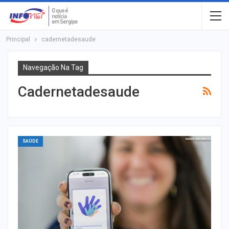
Principal
cadernetadesaude
Navegação Na Tag
Cadernetadesaude
SAÚDE