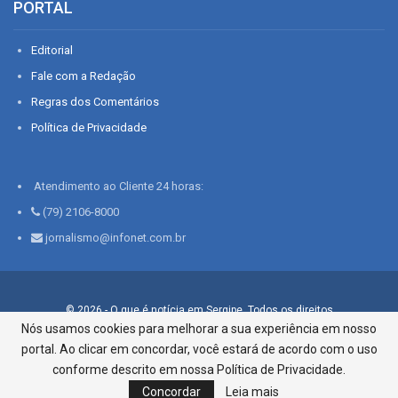
PORTAL
Editorial
Fale com a Redação
Regras dos Comentários
Política de Privacidade
Atendimento ao Cliente 24 horas:
(79) 2106-8000
jornalismo@infonet.com.br
© 2026 - O que é notícia em Sergipe. Todos os direitos
reservados.
Nós usamos cookies para melhorar a sua experiência em nosso
portal. Ao clicar em concordar, você estará de acordo com o uso
Infonet - Rua Monsenhor Silveira 276, Bairro São José |
Aracaju-SE, CEP 49015-030, Fone: 79.2106.8000 - CI Centro de
conforme descrito em nossa Política de Privacidade.
Informações LTDA
Concordar
Leia mais