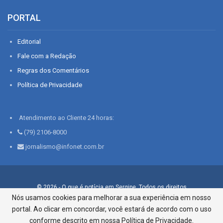
PORTAL
Editorial
Fale com a Redação
Regras dos Comentários
Política de Privacidade
Atendimento ao Cliente 24 horas:
(79) 2106-8000
jornalismo@infonet.com.br
© 2026 - O que é notícia em Sergipe. Todos os direitos
reservados.
Nós usamos cookies para melhorar a sua experiência em nosso
portal. Ao clicar em concordar, você estará de acordo com o uso
Infonet - Rua Monsenhor Silveira 276, Bairro São José |
Aracaju-SE, CEP 49015-030, Fone: 79.2106.8000 - CI Centro de
conforme descrito em nossa Política de Privacidade.