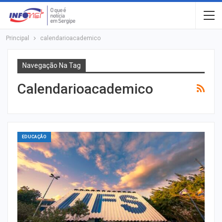
Principal
calendarioacademico
Navegação Na Tag
Calendarioacademico
EDUCAÇÃO