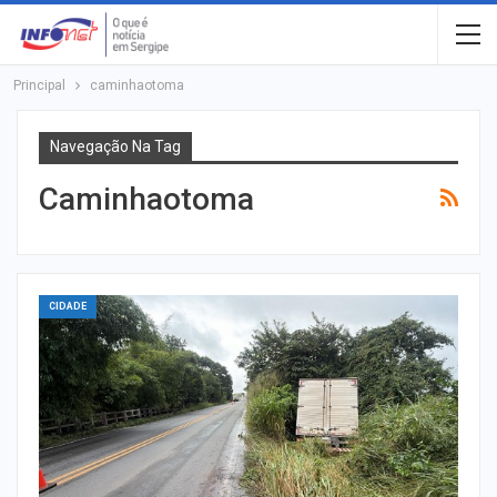
Principal
caminhaotoma
Navegação Na Tag
Caminhaotoma
CIDADE