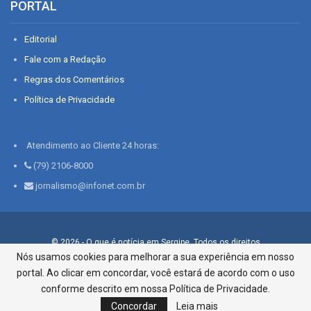
PORTAL
Editorial
Fale com a Redação
Regras dos Comentários
Política de Privacidade
Atendimento ao Cliente 24 horas:
(79) 2106-8000
jornalismo@infonet.com.br
© 2026 - O que é notícia em Sergipe. Todos os direitos
reservados.
Nós usamos cookies para melhorar a sua experiência em nosso
portal. Ao clicar em concordar, você estará de acordo com o uso
Infonet - Rua Monsenhor Silveira 276, Bairro São José |
Aracaju-SE, CEP 49015-030, Fone: 79.2106.8000 - CI Centro de
conforme descrito em nossa Política de Privacidade.
Informações LTDA
Concordar
Leia mais