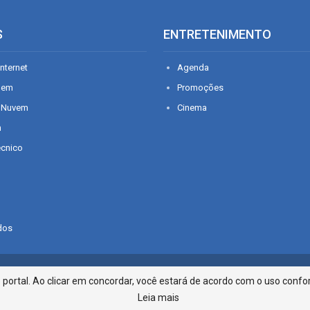
S
ENTRETENIMENTO
nternet
Agenda
gem
Promoções
 Nuvem
Cinema
n
écnico
dos
Infonet - Rua Monsenhor Silveira 2
ortal. Ao clicar em concordar, você estará de acordo com o uso confor
Leia mais