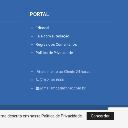
PORTAL
Editorial
Fale com a Redação
Regras dos Comentários
Política de Privacidade
Atendimento ao Cliente 24 horas:
(79) 2106-8000
jornalismo@infonet.com.br
76, Bairro São José | Aracaju-SE, CEP 49015-030, Fone: 79.2106.8000 - CI
me descrito em nossa Política de Privacidade.
Concordar
Centro de Informações LTDA