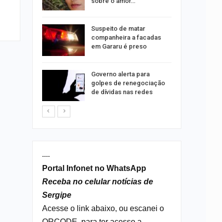
tos
sobre o amor…
o para
Suspeito de matar
formação
companheira a facadas
s
em Gararu é preso
o às
Governo alerta para
olisão
golpes de renegociação
ibus em…
de dívidas nas redes
----
Portal Infonet no WhatsApp
Receba no celular notícias de
Sergipe
Acesse o link abaixo, ou escanei o
QRCODE, para ter acesso a