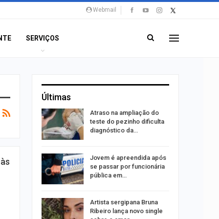
Webmail
NTE
SERVIÇOS
Últimas
Atraso na ampliação do
erviços
teste do pezinho dificulta
mpanha…
diagnóstico da…
u acerta
Jovem é apreendida após
 às
ena e leva
se passar por funcionária
pública em…
bre
Artista sergipana Bruna
75 vagas
Ribeiro lança novo single