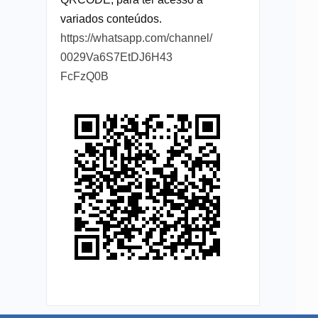
variados conteúdos.
https://whatsapp.com/channel/
0029Va6S7EtDJ6H43
FcFzQ0B