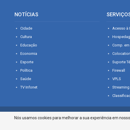
NOTÍCIAS
SERVIÇO
Cidade
Acesso à I
Cultura
Hospeda
Educação
Comp. em
Economia
Colocatio
Esporte
Suporte T
Política
Firewall
Saúde
VPLS
TV Infonet
Streaming
Classifica
© 2026 - O que é notícia em Sergipe. Todos os direitos reservados.
Nós usamos cookies para melhorar a sua experiência em nosso p