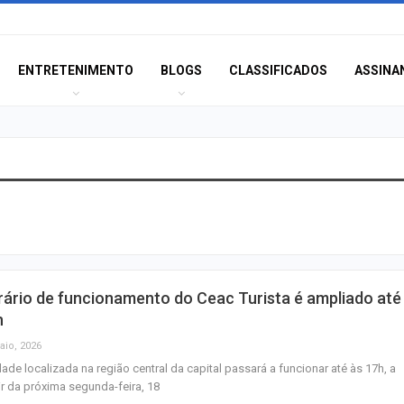
ENTRETENIMENTO
BLOGS
CLASSIFICADOS
ASSINA
MPSE alerta para
ilegalidade de s
policiais em ca
Aposta de Aracaj
ário de funcionamento do Ceac Turista é ampliado até
quina da Mega-S
h
mais de R$ 52…
aio, 2026
ade localizada na região central da capital passará a funcionar até às 17h, a
SENAI Sergipe a
ir da próxima segunda-feira, 18
inscrições para 