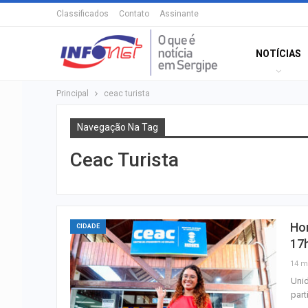
Classificados
Contato
Assinante
NOTÍCIAS
Principal
ceac turista
Navegação Na Tag
Ceac Turista
Hor
CIDADE
17
14 m
Unid
part