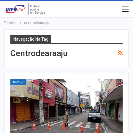
Principal
centrodearaaju
Navegação Na Tag
Centrodearaaju
CIDADE