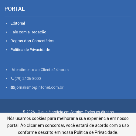
PORTAL
Editorial
Fale com a Redação
Regras dos Comentários
Política de Privacidade
Atendimento ao Cliente 24 horas:
(79) 2106-8000
jornalismo@infonet.com.br
© 2026 - O que é notícia em Sergipe. Todos os direitos
reservados.
Nós usamos cookies para melhorar a sua experiência em nosso
portal. Ao clicar em concordar, você estará de acordo com o uso
Infonet - Rua Monsenhor Silveira 276, Bairro São José |
Aracaju-SE, CEP 49015-030, Fone: 79.2106.8000 - CI Centro de
conforme descrito em nossa Política de Privacidade.