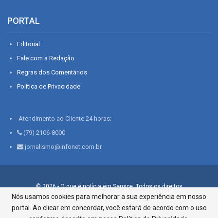
PORTAL
Editorial
Fale com a Redação
Regras dos Comentários
Política de Privacidade
Atendimento ao Cliente 24 horas:
(79) 2106-8000
jornalismo@infonet.com.br
© 2026 - O que é notícia em Sergipe. Todos os direitos
reservados.
Nós usamos cookies para melhorar a sua experiência em nosso
portal. Ao clicar em concordar, você estará de acordo com o uso
Infonet - Rua Monsenhor Silveira 276, Bairro São José |
Aracaju-SE, CEP 49015-030, Fone: 79.2106.8000 - CI Centro de