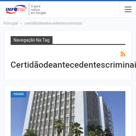
Principal
certidãodeantecedentescriminais
Navegação Na Tag
Certidãodeantecedentescrimina
CIDADE