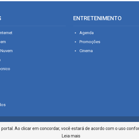
S
ENTRETENIMENTO
nternet
Agenda
gem
Promoções
 Nuvem
Cinema
n
écnico
dos
Infonet - Rua Monsenhor Silveira 2
ortal. Ao clicar em concordar, você estará de acordo com o uso confor
Leia mais