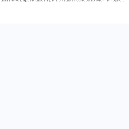
idores ativos, aposentados e pensionistas vinculados ao Regime Próprio…
homenagem ao D
Maurício Manieri 
Aracaju a turnê
Inesquecível
Dia dos Pais: ce
milhões de pess
pretendem comp