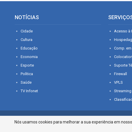
NOTÍCIAS
SERVIÇO
Cidade
Acesso à I
Cultura
Hospeda
Educação
Comp. em
Economia
Colocatio
Esporte
Suporte T
Política
Firewall
Saúde
VPLS
TV Infonet
Streaming
Classifica
© 2026 - O que é notícia em Sergipe. Todos os direitos reservados.
Nós usamos cookies para melhorar a sua experiência em nosso p