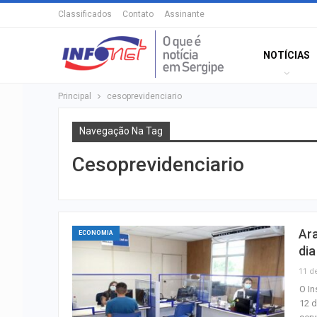
Classificados
Contato
Assinante
NOTÍCIAS
Principal
cesoprevidenciario
Navegação Na Tag
Cesoprevidenciario
Ara
ECONOMIA
dia
11 d
O In
12 d