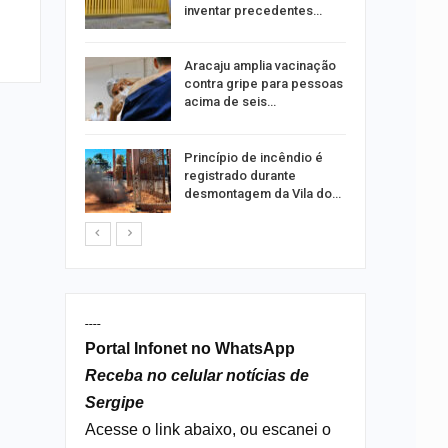
ia dos…
inventar precedentes…
traz a
Aracaju amplia vacinação
contra gripe para pessoas
acima de seis…
rca de 104
Princípio de incêndio é
oas
registrado durante
rar…
desmontagem da Vila do…
----
Portal Infonet no WhatsApp
Receba no celular notícias de
Sergipe
Acesse o link abaixo, ou escanei o