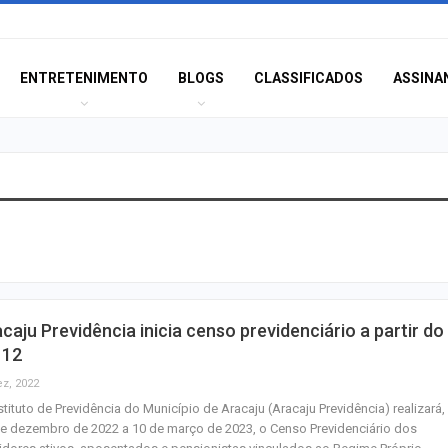
ENTRETENIMENTO
BLOGS
CLASSIFICADOS
ASSINA
Polícia Civil inve
acidente que ma
na BR-235 em…
Câmara de Itabai
caju Previdência inicia censo previdenciário a partir do
abre concurso 
 12
salários de até R$
ez, 2022
stituto de Previdência do Município de Aracaju (Aracaju Previdência) realizará,
Filarmônica de I
e dezembro de 2022 a 10 de março de 2023, o Censo Previdenciário dos
realiza concert