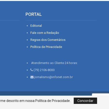
PORTAL
Editorial
Fale com a Redação
Regras dos Comentários
Política de Privacidade
Atendimento ao Cliente 24 horas:
(79) 2106-8000
jornalismo@infonet.com.br
76, Bairro São José | Aracaju-SE, CEP 49015-030, Fone: 79.2106.8000 - CI
me descrito em nossa Política de Privacidade.
Concordar
Centro de Informações LTDA