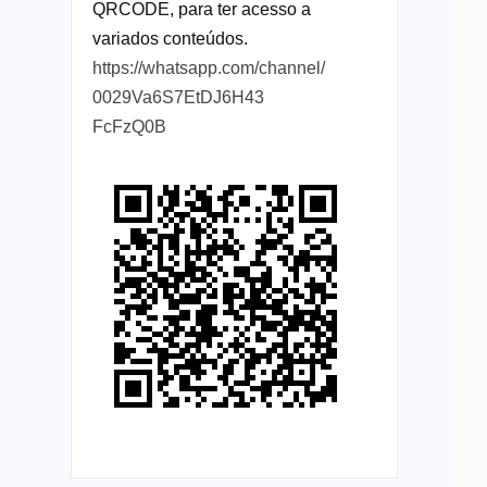
QRCODE, para ter acesso a
variados conteúdos.
https://whatsapp.com/channel/
0029Va6S7EtDJ6H43
FcFzQ0B