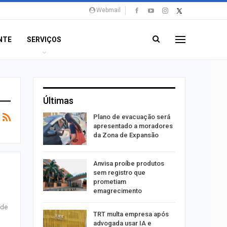
Webmail
NTE
SERVIÇOS
Últimas
stiga
Plano de evacuação será
tou casal
apresentado a moradores
da Zona de Expansão
aninha
Anvisa proíbe produtos
com
sem registro que
 3 mil
prometiam
emagrecimento
 de
tabaiana
TRT multa empresa após
o em
advogada usar IA e