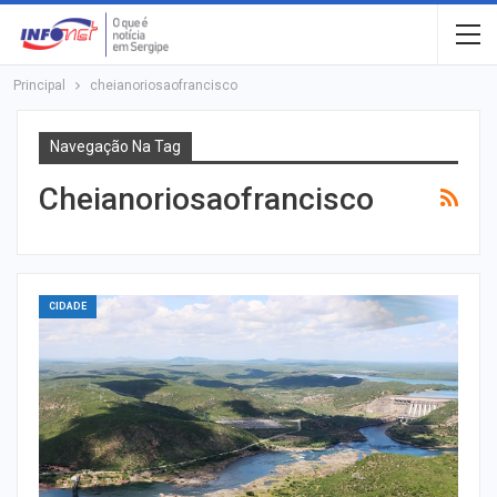
Principal
cheianoriosaofrancisco
Navegação Na Tag
Cheianoriosaofrancisco
CIDADE