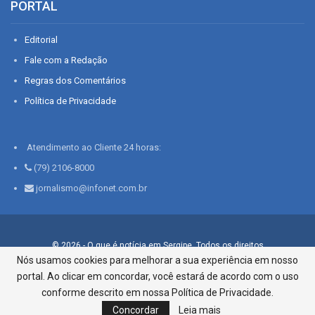
PORTAL
Editorial
Fale com a Redação
Regras dos Comentários
Política de Privacidade
Atendimento ao Cliente 24 horas:
(79) 2106-8000
jornalismo@infonet.com.br
© 2026 - O que é notícia em Sergipe. Todos os direitos
reservados.
Nós usamos cookies para melhorar a sua experiência em nosso
portal. Ao clicar em concordar, você estará de acordo com o uso
Infonet - Rua Monsenhor Silveira 276, Bairro São José |
Aracaju-SE, CEP 49015-030, Fone: 79.2106.8000 - CI Centro de
conforme descrito em nossa Política de Privacidade.
Informações LTDA
Concordar
Leia mais