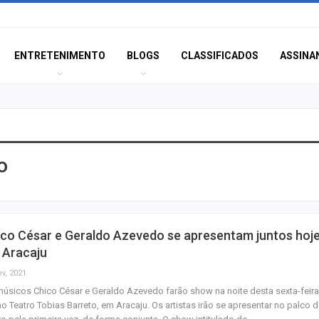
ENTRETENIMENTO
BLOGS
CLASSIFICADOS
ASSINA
o
Champagne: Uma
de Pai e Filho
A Fabulosa Maqu
co César e Geraldo Azevedo se apresentam juntos hoj
Tempo
 Aracaju
ov, 2021
úsicos Chico César e Geraldo Azevedo farão show na noite desta sexta-feira
Homem Aranha: 
no Teatro Tobias Barreto, em Aracaju. Os artistas irão se apresentar no palco 
Dia