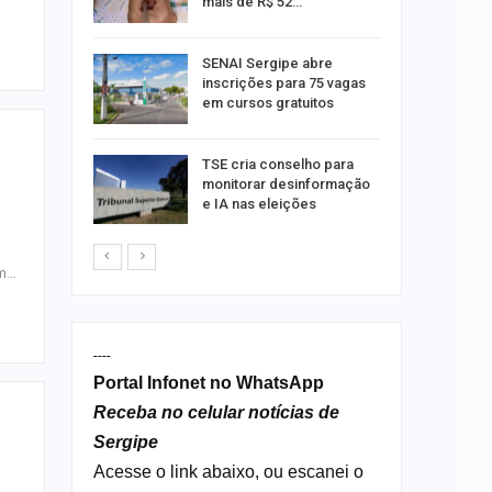
mais de R$ 52…
a e
SENAI Sergipe abre
reso por
inscrições para 75 vagas
ica
em cursos gratuitos
sibilidade
TSE cria conselho para
rante o
monitorar desinformação
e IA nas eleições
um…
----
Portal Infonet no WhatsApp
Receba no celular notícias de
Sergipe
Acesse o link abaixo, ou escanei o