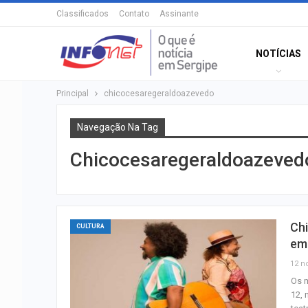
Classificados
Contato
Assinante
NOTÍCIAS
Principal
chicocesaregeraldoazevedo
Navegação Na Tag
Chicocesaregeraldoazeved
Chi
CULTURA
em
12 n
Os m
12, 