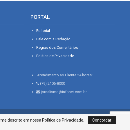
PORTAL
Editorial
Fale com a Redação
Regras dos Comentários
Política de Privacidade
Atendimento ao Cliente 24 horas:
(79) 2106-8000
jornalismo@infonet.com.br
76, Bairro São José | Aracaju-SE, CEP 49015-030, Fone: 79.2106.8000 - CI
me descrito em nossa Política de Privacidade.
Concordar
Centro de Informações LTDA