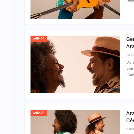
teat
Ge
AGENDA
Ar
13 ou
Dois
comp
marc
Ar
AGENDA
Cé
9 ma