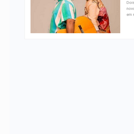
Dois
nov
em s