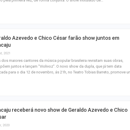
ro pela primeira vez, de forma conjunta. O show intitulado de…
Mulher é agredid
companheiro é p
violência domést
raldo Azevedo e Chico César farão show juntos em
Sergipe terá pos
acaju
de chuva leve du
t, 2021
fim de semana
 dos maiores cantores da música popular brasileira revisitam suas obras,
õem juntos e lançam "Violivoz". O novo show da dupla, que já tem data
ada para o dia 12 de novembro, ás 21h, no Teatro Tobias Barreto, promove 
acaju receberá novo show de Geraldo Azevedo e Chico
sar
r, 2020