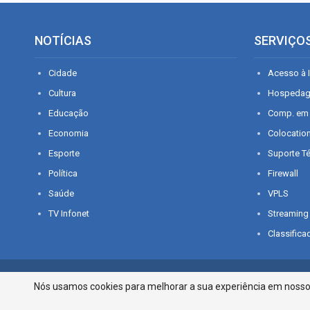
NOTÍCIAS
SERVIÇO
Cidade
Acesso à I
Cultura
Hospeda
Educação
Comp. em
Economia
Colocatio
Esporte
Suporte T
Política
Firewall
Saúde
VPLS
TV Infonet
Streaming
Classifica
© 2026 - O que é notícia em Sergipe. Todos os direitos reservados.
Nós usamos cookies para melhorar a sua experiência em nosso p