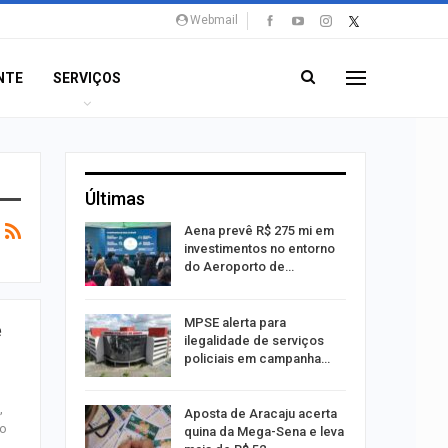
Webmail
NTE
SERVIÇOS
Últimas
 Viagem
Aena prevê R$ 275 mi em
investimentos no entorno
do Aeroporto de…
ina do
MPSE alerta para
e
ilegalidade de serviços
policiais em campanha…
,
Um Novo
Aposta de Aracaju acerta
do
quina da Mega-Sena e leva