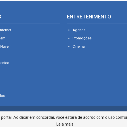
S
ENTRETENIMENTO
nternet
Agenda
gem
Promoções
 Nuvem
Cinema
n
écnico
dos
Infonet - Rua Monsenhor Silveira 2
ortal. Ao clicar em concordar, você estará de acordo com o uso confor
Leia mais