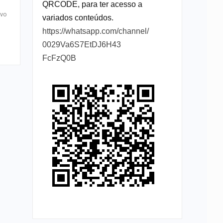
QRCODE, para ter acesso a
O
ivo
variados conteúdos.
https://whatsapp.com/channel/
0029Va6S7EtDJ6H43
FcFzQ0B