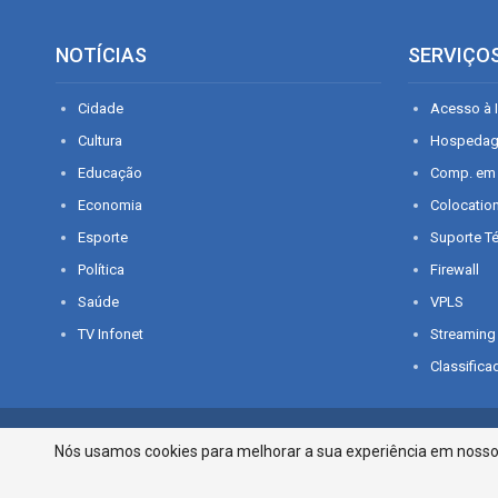
NOTÍCIAS
SERVIÇO
Cidade
Acesso à I
Cultura
Hospeda
Educação
Comp. em
Economia
Colocatio
Esporte
Suporte T
Política
Firewall
Saúde
VPLS
TV Infonet
Streaming
Classifica
© 2026 - O que é notícia em Sergipe. Todos os direitos reservados.
Nós usamos cookies para melhorar a sua experiência em nosso p