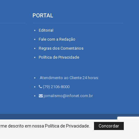
PORTAL
Editorial
Fale com a Redação
Regras dos Comentários
Política de Privacidade
Atendimento ao Cliente 24 horas:
(79) 2106-8000
jornalismo@infonet.com.br
76, Bairro São José | Aracaju-SE, CEP 49015-030, Fone: 79.2106.8000 - CI
me descrito em nossa Política de Privacidade.
Concordar
Centro de Informações LTDA