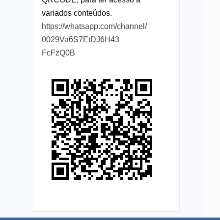
variados conteúdos.
https://whatsapp.com/channel/
0029Va6S7EtDJ6H43
FcFzQ0B