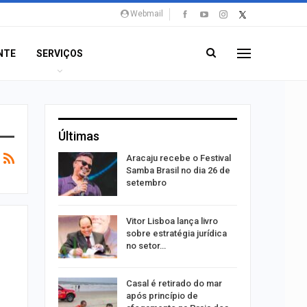
Webmail
NTE
SERVIÇOS
Últimas
rta canal
Aracaju recebe o Festival
durante
Samba Brasil no dia 26 de
setembro
 abre 60
Vitor Lisboa lança livro
 trabalho
sobre estratégia jurídica
do…
no setor…
do após
Casal é retirado do mar
to de
após princípio de