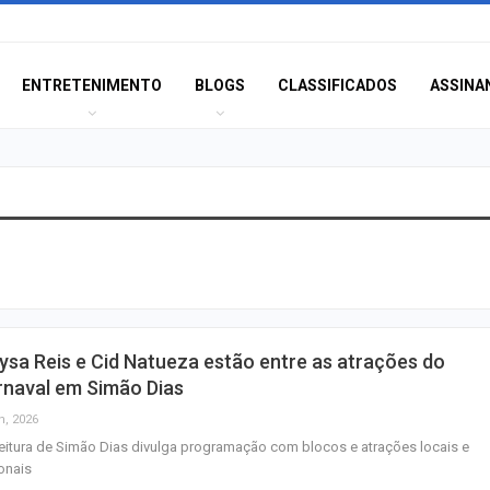
ENTRETENIMENTO
BLOGS
CLASSIFICADOS
ASSINA
Corregedoria ofe
de atendimento 
correição no…
Rede de Talentos
sa Reis e Cid Natueza estão entre as atrações do
oportunidades de
rnaval em Simão Dias
para egressos 
n, 2026
eitura de Simão Dias divulga programação com blocos e atrações locais e
Homem é indicia
onais
ser filmado em a