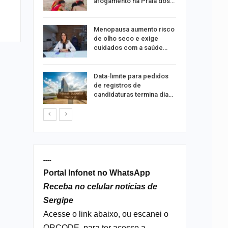
xual
afogamento na Praia dos…
 eclipses;
Menopausa aumento risco
tir aos
de olho seco e exige
cuidados com a saúde…
ação do
Data-limite para pedidos
dificulta
de registros de
candidaturas termina dia…
----
Portal Infonet no WhatsApp
Receba no celular notícias de
Sergipe
Acesse o link abaixo, ou escanei o
QRCODE, para ter acesso a