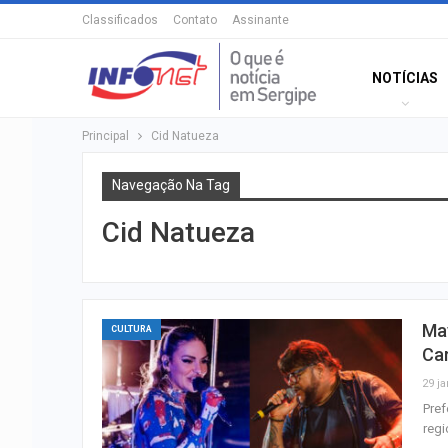
Classificados
Contato
Assinante
NOTÍCIAS
Principal
Cid Natueza
Navegação Na Tag
Cid Natueza
May
CULTURA
Ca
29 ja
Pref
regi