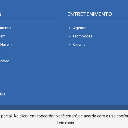
S
ENTRETENIMENTO
nternet
Agenda
gem
Promoções
 Nuvem
Cinema
n
écnico
dos
Infonet - Rua Monsenhor Silveira 2
ortal. Ao clicar em concordar, você estará de acordo com o uso confor
Leia mais