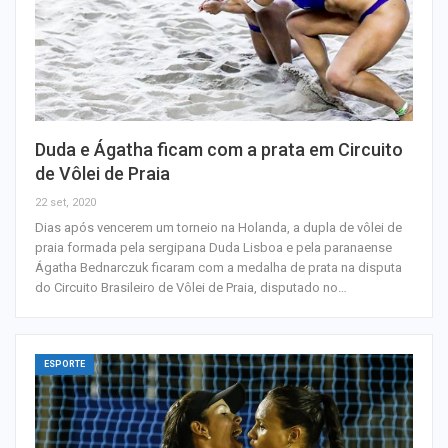
Duda e Ágatha ficam com a prata em Circuito
de Vôlei de Praia
22 set, 2020
Dias após vencerem um torneio na Holanda, a dupla de vôlei de
praia formada pela sergipana Duda Lisboa e pela paranaense
Ágatha Bednarczuk ficaram com a medalha de prata na disputa
do Circuito Brasileiro de Vôlei de Praia, disputado no…
ESPORTE