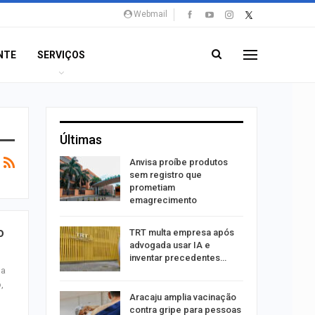
Webmail
NTE
SERVIÇOS
Últimas
aninha
Anvisa proíbe produtos
com
sem registro que
 3 mil
prometiam
emagrecimento
tabaiana
o
TRT multa empresa após
o em
advogada usar IA e
ia dos…
inventar precedentes…
ma
,
traz a
Aracaju amplia vacinação
contra gripe para pessoas