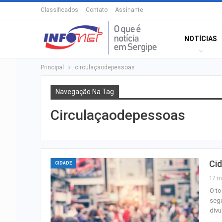
Classificados
Contato
Assinante
NOTÍCIAS
Principal
circulaçaodepessoas
Navegação Na Tag
Circulaçaodepessoas
Cid
CIDADE
17 m
O to
segu
divu