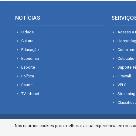
NOTÍCIAS
SERVIÇO
Cidade
Acesso à I
Cultura
Hospeda
Educação
Comp. em
Economia
Colocatio
Esporte
Suporte T
Política
Firewall
Saúde
VPLS
TV Infonet
Streaming
Classifica
© 2026 - O que é notícia em Sergipe. Todos os direitos reservados.
Nós usamos cookies para melhorar a sua experiência em nosso p