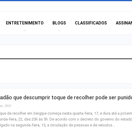
ENTRETENIMENTO
BLOGS
CLASSIFICADOS
ASSINA
Câmara de Itabai
abre concurso 
salários de até R$
Filarmônica de I
adão que descumprir toque de recolher pode ser punid
realiza concert
homenagem ao D
ar, 2021
que de recolher em Sergipe começa nesta quarta-feira, 17, e dura até a próxi
nda-feira, 22, das 20h às 5h. De acordo com o decreto do governo do estado
Maurício Manieri 
lgado na segunda-feira, 15, a circulação de pessoas e de veículos…
Aracaju a turnê