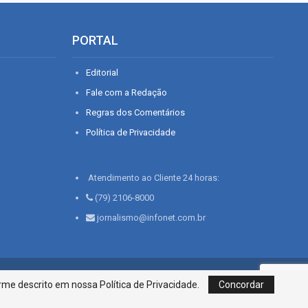
PORTAL
Editorial
Fale com a Redação
Regras dos Comentários
Política de Privacidade
Atendimento ao Cliente 24 horas:
(79) 2106-8000
jornalismo@infonet.com.br
76, Bairro São José | Aracaju-SE, CEP 49015-030, Fone: 79.2106.8000 - CI
me descrito em nossa Política de Privacidade.
Concordar
Centro de Informações LTDA