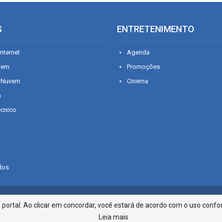
S
ENTRETENIMENTO
nternet
Agenda
gem
Promoções
 Nuvem
Cinema
n
écnico
dos
Infonet - Rua Monsenhor Silveira 2
ortal. Ao clicar em concordar, você estará de acordo com o uso confor
Leia mais