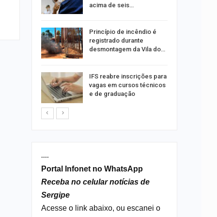
acima de seis…
rca de 104
Princípio de incêndio é
oas
registrado durante
rar…
desmontagem da Vila do…
por
IFS reabre inscrições para
co de
vagas em cursos técnicos
to
e de graduação
----
Portal Infonet no WhatsApp
Receba no celular notícias de
Sergipe
Acesse o link abaixo, ou escanei o