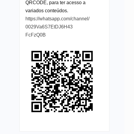
QRCODE, para ter acesso a
variados conteúdos.
https://whatsapp.com/channel/
0029Va6S7EtDJ6H43
FcFzQ0B