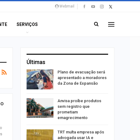
Webmail
NTE
SERVIÇOS
Últimas
stiga
Plano de evacuação será
tou casal
apresentado a moradores
da Zona de Expansão
aninha
Anvisa proíbe produtos
ão
com
sem registro que
 3 mil
prometiam
emagrecimento
do
tabaiana
TRT multa empresa após
is
o em
advogada usar IA e