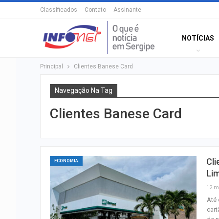
Classificados
Contato
Assinante
NOTÍCIAS
Principal
Clientes Banese Card
Navegação Na Tag
Clientes Banese Card
Cli
ECONOMIA
Li
12 m
Até 
cart