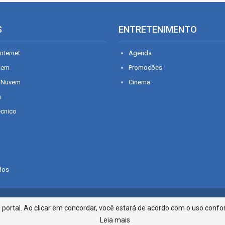
S
ENTRETENIMENTO
nternet
Agenda
gem
Promoções
 Nuvem
Cinema
n
écnico
dos
Infonet - Rua Monsenhor Silveira 2
ortal. Ao clicar em concordar, você estará de acordo com o uso confor
Leia mais