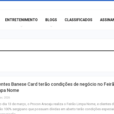
ENTRETENIMENTO
BLOGS
CLASSIFICADOS
ASSINA
Polícia Civil inve
acidente que ma
na BR-235 em…
Câmara de Itabai
entes Banese Card terão condições de negócio no Feir
abre concurso 
mpa Nome
salários de até R$
ar, 2026
o dia 13 de março, o Procon Aracaju realiza o Feirão Limpa Nome, e clientes 
Filarmônica de I
ão 100% sergipano que possuam dívidas em aberto terão condições especia
realiza concert