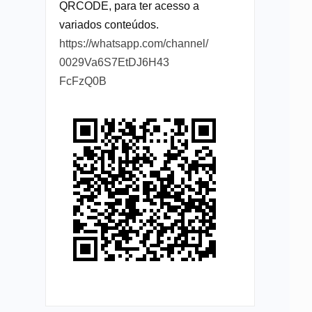
QRCODE, para ter acesso a
variados conteúdos.
https://whatsapp.com/channel/
0029Va6S7EtDJ6H43
FcFzQ0B