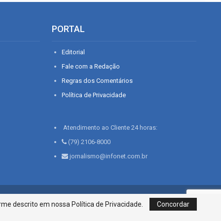
PORTAL
Editorial
Fale com a Redação
Regras dos Comentários
Política de Privacidade
Atendimento ao Cliente 24 horas:
(79) 2106-8000
jornalismo@infonet.com.br
76, Bairro São José | Aracaju-SE, CEP 49015-030, Fone: 79.2106.8000 - CI
me descrito em nossa Política de Privacidade.
Concordar
Centro de Informações LTDA