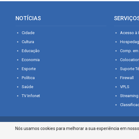
NOTÍCIAS
SERVIÇO
Cidade
Acesso à I
Cultura
Hospeda
Educação
Comp. em
Economia
Colocatio
Esporte
Suporte T
Política
Firewall
Saúde
VPLS
TV Infonet
Streaming
Classifica
© 2026 - O que é notícia em Sergipe. Todos os direitos reservados.
Nós usamos cookies para melhorar a sua experiência em nosso p