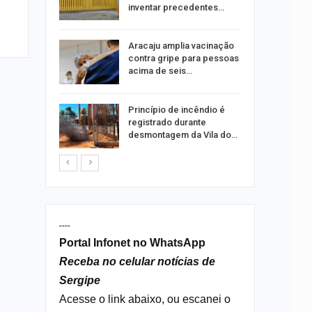
ia dos…
inventar precedentes…
traz a
Aracaju amplia vacinação
contra gripe para pessoas
acima de seis…
rca de 104
Princípio de incêndio é
oas
registrado durante
rar…
desmontagem da Vila do…
----
Portal Infonet no WhatsApp
Receba no celular notícias de
Sergipe
Acesse o link abaixo, ou escanei o