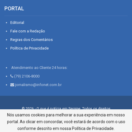
PORTAL
Editorial
Fale com a Redação
Regras dos Comentários
Política de Privacidade
Atendimento ao Cliente 24 horas:
(79) 2106-8000
jornalismo@infonet.com.br
© 2026 - O que é notícia em Sergipe. Todos os direitos
reservados.
Nós usamos cookies para melhorar a sua experiência em nosso
portal. Ao clicar em concordar, você estará de acordo com o uso
Infonet - Rua Monsenhor Silveira 276, Bairro São José |
Aracaju-SE, CEP 49015-030, Fone: 79.2106.8000 - CI Centro de
conforme descrito em nossa Política de Privacidade.