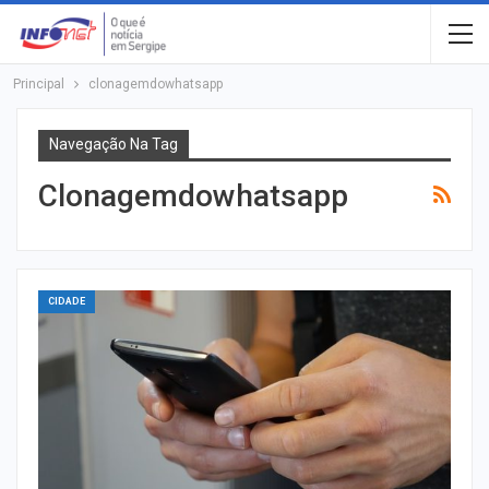
Principal
clonagemdowhatsapp
Navegação Na Tag
Clonagemdowhatsapp
CIDADE