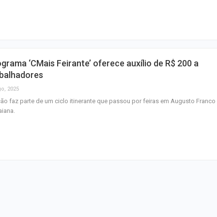
artistas sergipa
Plano de evacua
apresentado a 
da Zona de Expa
grama ‘CMais Feirante’ oferece auxílio de R$ 200 a
Anvisa proíbe pr
abalhadores
sem registro qu
go, 2025
prometiam
emagrecimento
ão faz parte de um ciclo itinerante que passou por feiras em Augusto Franco
aiana.