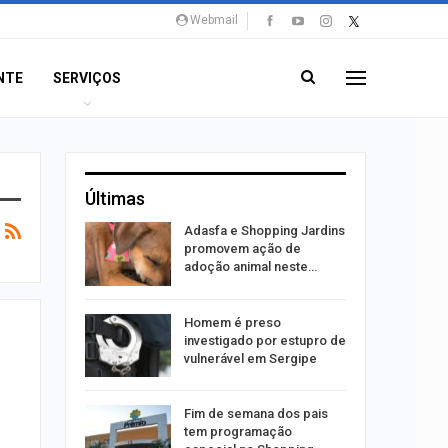
Webmail
NTE
SERVIÇOS
Últimas
ntário
Adasfa e Shopping Jardins
treias da
promovem ação de
emas
adoção animal neste…
 palestra
Homem é preso
 artificial
investigado por estupro de
vulnerável em Sergipe
itura
Fim de semana dos pais
 convoca
tem programação