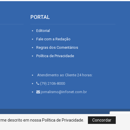
PORTAL
Editorial
Fale com a Redação
Regras dos Comentários
Política de Privacidade
Atendimento ao Cliente 24 horas:
(79) 2106-8000
jornalismo@infonet.com.br
76, Bairro São José | Aracaju-SE, CEP 49015-030, Fone: 79.2106.8000 - CI
me descrito em nossa Política de Privacidade.
Concordar
Centro de Informações LTDA