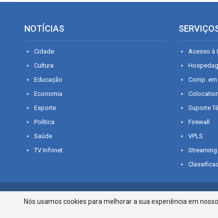
NOTÍCIAS
SERVIÇO
Cidade
Acesso à I
Cultura
Hospeda
Educação
Comp. em
Economia
Colocatio
Esporte
Suporte T
Política
Firewall
Saúde
VPLS
TV Infonet
Streaming
Classifica
© 2026 - O que é notícia em Sergipe. Todos os direitos reservados.
Nós usamos cookies para melhorar a sua experiência em nosso p