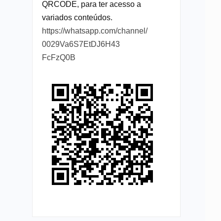
QRCODE, para ter acesso a
variados conteúdos.
https://whatsapp.com/channel/
0029Va6S7EtDJ6H43
FcFzQ0B