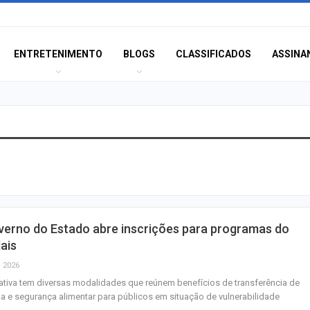
ENTRETENIMENTO
BLOGS
CLASSIFICADOS
ASSINA
Terror e docume
estão entre as es
semana nos cin
CCTECA promove
verno do Estado abre inscrições para programas do
sobre inteligência
ais
generativa no…
, 2026
iativa tem diversas modalidades que reúnem benefícios de transferência de
FASC 2026: prefe
a e segurança alimentar para públicos em situação de vulnerabilidade
anuncia datas e