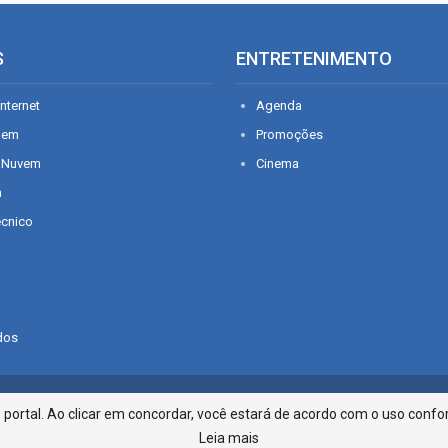
S
ENTRETENIMENTO
nternet
Agenda
gem
Promoções
 Nuvem
Cinema
n
écnico
dos
Infonet - Rua Monsenhor Silveira 2
ortal. Ao clicar em concordar, você estará de acordo com o uso confor
Leia mais