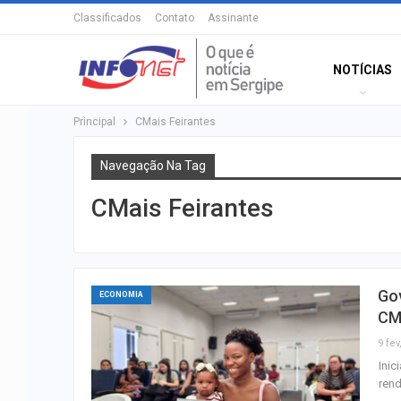
Classificados
Contato
Assinante
NOTÍCIAS
Principal
CMais Feirantes
Navegação Na Tag
CMais Feirantes
Go
ECONOMIA
CM
9 fev
Inic
rend