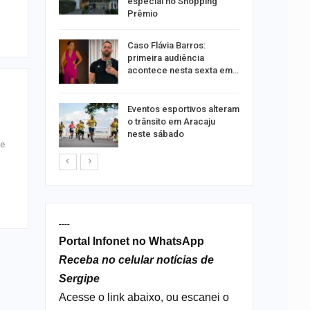
nos
especial no Shopping
Prêmio
ção será
Caso Flávia Barros:
moradores
primeira audiência
nsão
acontece nesta sexta em…
odutos
Eventos esportivos alteram
e
o trânsito em Aracaju
neste sábado
 e
----
Portal Infonet no WhatsApp
Receba no celular notícias de
Sergipe
Acesse o link abaixo, ou escanei o