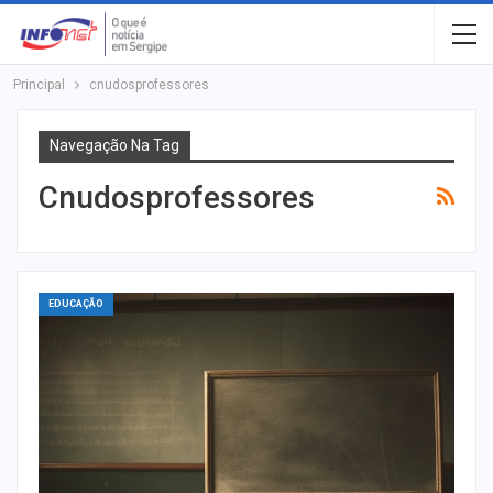
Principal
cnudosprofessores
Navegação Na Tag
Cnudosprofessores
EDUCAÇÃO