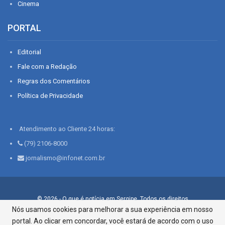
Cinema
PORTAL
Editorial
Fale com a Redação
Regras dos Comentários
Política de Privacidade
Atendimento ao Cliente 24 horas:
(79) 2106-8000
jornalismo@infonet.com.br
© 2026 - O que é notícia em Sergipe. Todos os direitos
reservados.
Nós usamos cookies para melhorar a sua experiência em nosso
portal. Ao clicar em concordar, você estará de acordo com o uso
Infonet - Rua Monsenhor Silveira 276, Bairro São José |