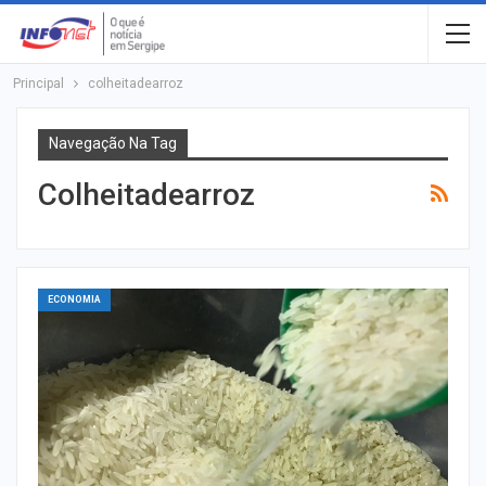
Principal
colheitadearroz
Navegação Na Tag
Colheitadearroz
ECONOMIA