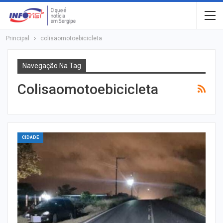
Principal
colisaomotoebicicleta
Navegação Na Tag
Colisaomotoebicicleta
CIDADE