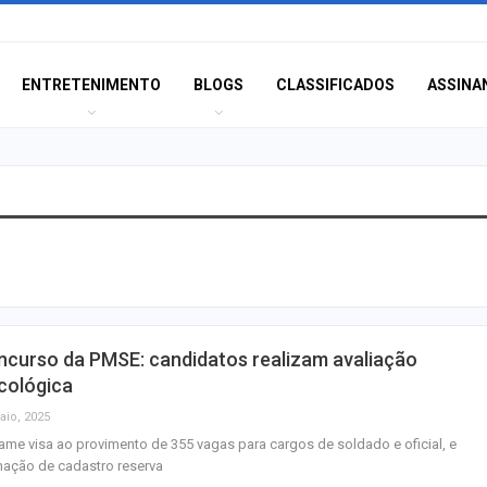
ENTRETENIMENTO
BLOGS
CLASSIFICADOS
ASSINA
Moradores prote
melhorias e blo
rodovia em Soco
Bairro América 
ncurso da PMSE: candidatos realizam avaliação
décima edição d
cológica
‘Tamo…
aio, 2025
ame visa ao provimento de 355 vagas para cargos de soldado e oficial, e
Pinguim-de-mag
ação de cadastro reserva
encontrado mort