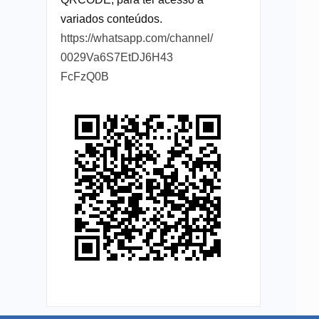
variados conteúdos.
https://whatsapp.com/channel/
0029Va6S7EtDJ6H43
FcFzQ0B