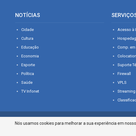
NOTÍCIAS
SERVIÇO
Cidade
Acesso à I
Cultura
Hospeda
Educação
Comp. em
Economia
Colocatio
Esporte
Suporte T
Política
Firewall
Saúde
VPLS
TV Infonet
Streaming
Classifica
© 2026 - O que é notícia em Sergipe. Todos os direitos reservados.
Nós usamos cookies para melhorar a sua experiência em nosso p