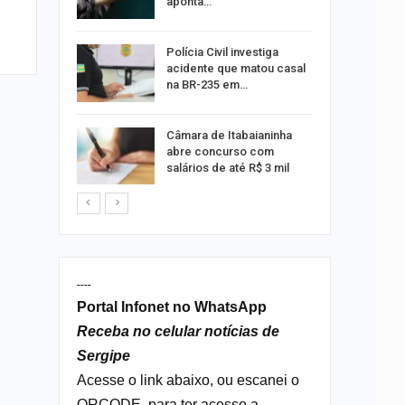
aponta…
 exame de
Polícia Civil investiga
português
acidente que matou casal
na BR-235 em…
s morre
Câmara de Itabaianinha
nto na SE-
abre concurso com
salários de até R$ 3 mil
----
Portal Infonet no WhatsApp
Receba no celular notícias de
Sergipe
Acesse o link abaixo, ou escanei o
QRCODE, para ter acesso a