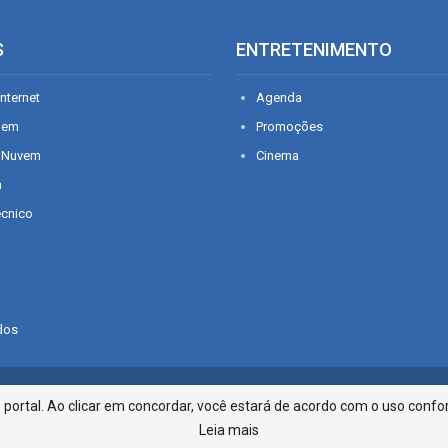
S
ENTRETENIMENTO
nternet
Agenda
gem
Promoções
 Nuvem
Cinema
n
écnico
dos
Infonet - Rua Monsenhor Silveira 2
ortal. Ao clicar em concordar, você estará de acordo com o uso confor
Leia mais