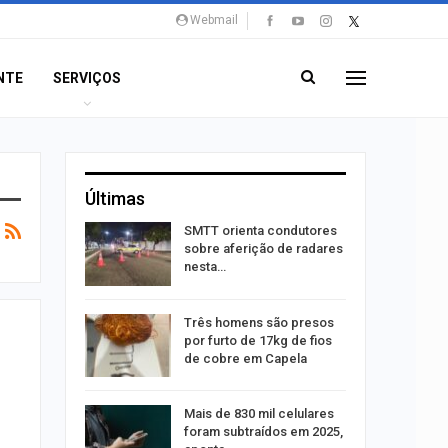
Webmail
NTE
SERVIÇOS
Últimas
stam por
SMTT orienta condutores
queiam
sobre aferição de radares
rro
nesta…
recebe
Três homens são presos
o projeto
por furto de 17kg de fios
de cobre em Capela
alhães é
Mais de 830 mil celulares
o na Praia
foram subtraídos em 2025,