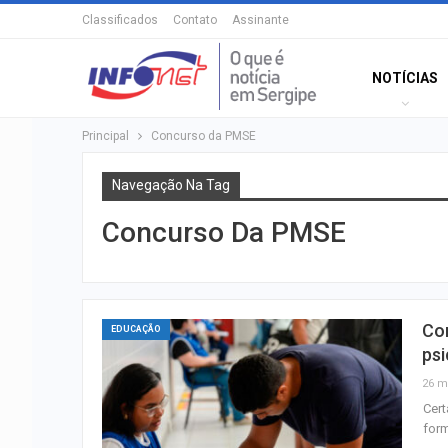
Classificados
Contato
Assinante
NOTÍCIAS
Principal
Concurso da PMSE
Navegação Na Tag
Concurso Da PMSE
Co
EDUCAÇÃO
psi
26 m
Cert
form