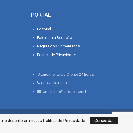
PORTAL
Editorial
Fale com a Redação
Regras dos Comentários
Política de Privacidade
Atendimento ao Cliente 24 horas:
(79) 2106-8000
jornalismo@infonet.com.br
76, Bairro São José | Aracaju-SE, CEP 49015-030, Fone: 79.2106.8000 - CI
me descrito em nossa Política de Privacidade.
Concordar
Centro de Informações LTDA