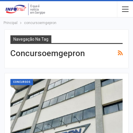
Principal
concursoemgepron
Navegação Na Tag
Concursoemgepron
CONCURSOS