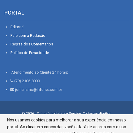
PORTAL
Editorial
Fale com a Redação
Regras dos Comentários
Política de Privacidade
Atendimento ao Cliente 24 horas:
(79) 2106-8000
jornalismo@infonet.com.br
© 2026 - O que é notícia em Sergipe. Todos os direitos
reservados.
Nós usamos cookies para melhorar a sua experiência em nosso
portal. Ao clicar em concordar, você estará de acordo com o uso
Infonet - Rua Monsenhor Silveira 276, Bairro São José |
Aracaju-SE, CEP 49015-030, Fone: 79.2106.8000 - CI Centro de