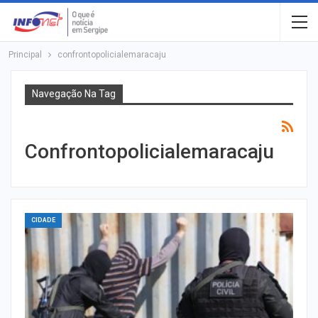
Principal
confrontopolicialemaracaju
Navegação Na Tag
Confrontopolicialemaracaju
CIDADE