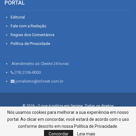
PORTAL
Editorial
Fale com a Redação
Regras dos Comentários
Política de Privacidade
Atendimento ao Cliente 24 horas:
(79) 2106-8000
jornalismo@infonet.com.br
© 2026 - O que é notícia em Sergipe. Todos os direitos
reservados.
Nós usamos cookies para melhorar a sua experiência em nosso
portal. Ao clicar em concordar, você estará de acordo com o uso
Infonet - Rua Monsenhor Silveira 276, Bairro São José |
Aracaju-SE, CEP 49015-030, Fone: 79.2106.8000 - CI Centro de
conforme descrito em nossa Política de Privacidade.
Informações LTDA
Concordar
Leia mais