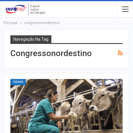
Principal
congressonordestino
Navegação Na Tag
Congressonordestino
CIDADE