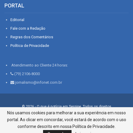
PORTAL
Editorial
Fale com a Redação
Regras dos Comentários
Política de Privacidade
Atendimento ao Cliente 24 horas:
(79) 2106-8000
jornalismo@infonet.com.br
© 2026 - O que é notícia em Sergipe. Todos os direitos
reservados.
Nós usamos cookies para melhorar a sua experiência em nosso
portal. Ao clicar em concordar, você estará de acordo com o uso
Infonet - Rua Monsenhor Silveira 276, Bairro São José |
Aracaju-SE, CEP 49015-030, Fone: 79.2106.8000 - CI Centro de
conforme descrito em nossa Política de Privacidade.
Informações LTDA